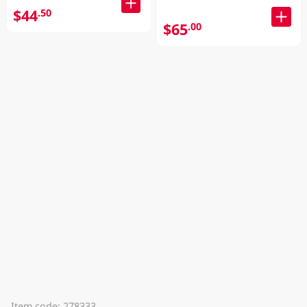
$44
.50
$65
.00
Item code: 278333