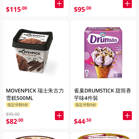
$115
$95
.00
.00
MOVENPICK 瑞士朱古力
雀巢DRUMSTICK 甜筒香
雪糕500ML
芋味4件裝
指定分類9折
指定分類9折
$95.00
$82
$44
.00
.50