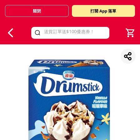
關閉
打開 App 落單
V
alid Until 30 June 2026