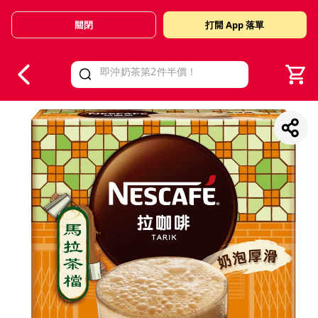
關閉
打開 App 落單
V
alid Until 30 June 2026