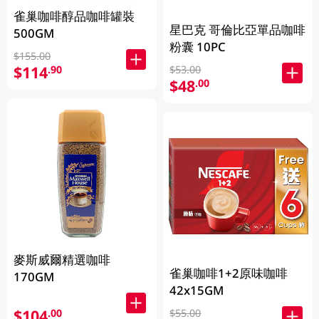
雀巢咖啡醇品咖啡罐裝
星巴克 哥倫比亞單品咖啡
500GM
粉囊 10PC
$155.00
$114
.90
$53.00
$48
.00
麥斯威爾精選咖啡
雀巢咖啡1+2原味咖啡
170GM
42x15GM
$104
.00
$55.00