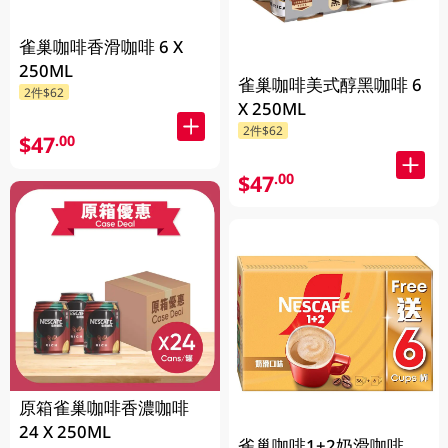
雀巢咖啡香滑咖啡 6 X
250ML
雀巢咖啡美式醇黑咖啡 6
2件$62
X 250ML
2件$62
$47
.00
$47
.00
原箱雀巢咖啡香濃咖啡
24 X 250ML
雀巢咖啡1+2奶滑咖啡