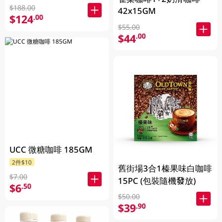
$188.00
42x15GM
$124
.00
$55.00
$44
.00
UCC 微糖咖啡 185GM
2件$10
舊街場3合1榛果味白咖啡
$7.00
15PC (包裝隨機發放)
$6
.50
$50.00
$39
.90