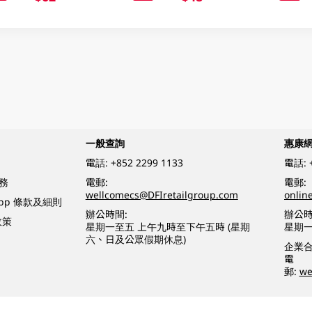
一般查詢
惠康
電話:
+852 2299 1133
電話:
務
電郵:
電郵:
wellcomecs@DFIretailgroup.com
onlin
App 條款及細則
辦公時間:
辦公時
政策
星期一至五 上午九時至下午五時 (星期
星期一
六、日及公眾假期休息)
企業
電
郵:
we