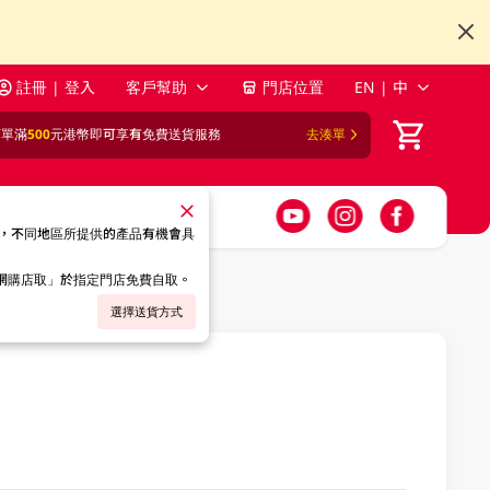
註冊 | 登入
客戶幫助
門店位置
EN | 中
訂單滿
500
元港幣即可享有免費送貨服務
去湊單
，不同地區所提供的產品有機會具
「網購店取」於指定門店免費自取。
選擇送貨方式