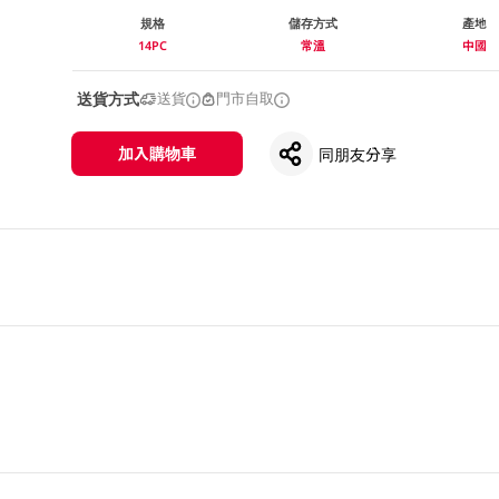
規格
儲存方式
產地
14PC
常溫
中國
送貨方式
送貨
門市自取
加入購物車
同朋友分享