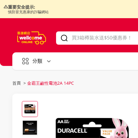
重要安全提示:
慎防冒充惠康的詐騙網站
V
alid Until 30 June 2026
分類
首頁
>
金霸王鹼性電池2A 14PC