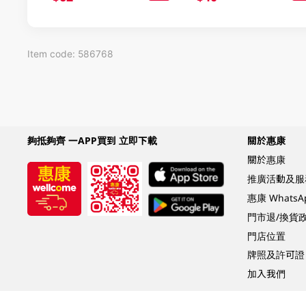
Item code: 586768
夠抵夠齊 一APP買到 立即下載
關於惠康
關於惠康
推廣活動及服
惠康 Whats
門市退/換貨
門店位置
牌照及許可證
加入我們