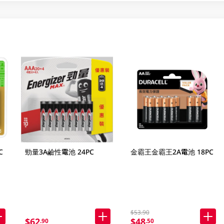
C
勁量3A鹼性電池 24PC
金霸王金霸王2A電池 18PC
$53.90
$62
$48
.90
.50