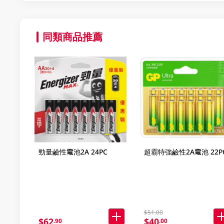
同類商品推薦
勁量鹼性電池2A 24PC
超霸特強鹼性2A電池 22P
$51.00
$62
$40
.90
.00