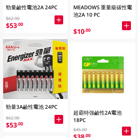
勁量鹼性電池2A 24PC
MEADOWS 重量級碳性電
池2A 10 PC
$62.90
$53
.00
$10
.00
勁量3A鹼性電池 24PC
超霸特強鹼性2A電池
$62.90
18PC
$53
.00
$45.00
$38
.00