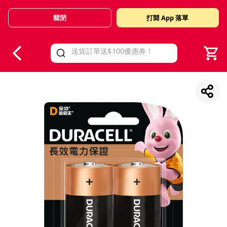
關閉
打開 App 落單
V
alid Until 30 June 2026