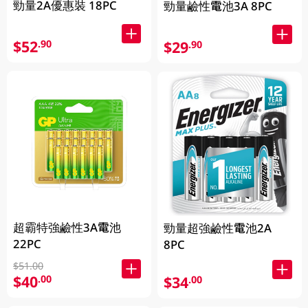
勁量2A優惠裝 18PC
勁量鹼性電池3A 8PC
$52
.90
$29
.90
超霸特強鹼性3A電池
勁量超強鹼性電池2A
22PC
8PC
$51.00
$40
.00
$34
.00