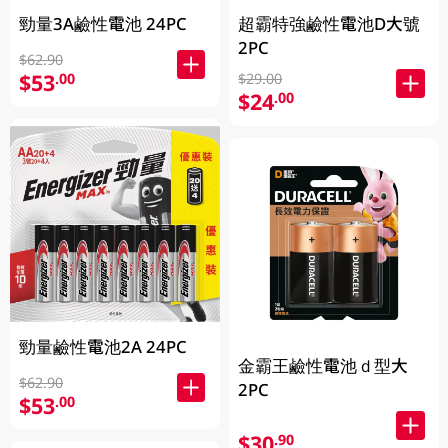
勁量3A鹼性電池 24PC
超霸特強鹼性電池D大號
2PC
$62.90
$53
.00
$29.00
$24
.00
勁量鹼性電池2A 24PC
金霸王鹼性電池ｄ型大
$62.90
2PC
$53
.00
$30
.90