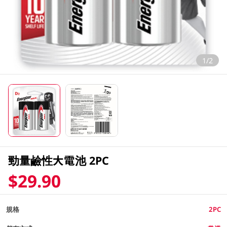
1/2
勁量鹼性大電池 2PC
$29.90
規格
2PC