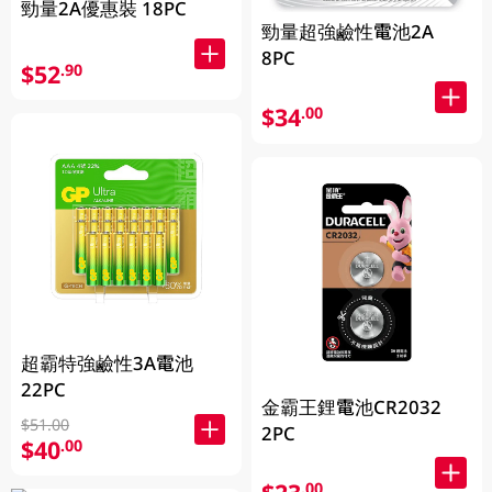
勁量2A優惠裝 18PC
勁量超強鹼性電池2A
8PC
$52
.90
$34
.00
超霸特強鹼性3A電池
22PC
金霸王鋰電池CR2032
$51.00
2PC
$40
.00
.00