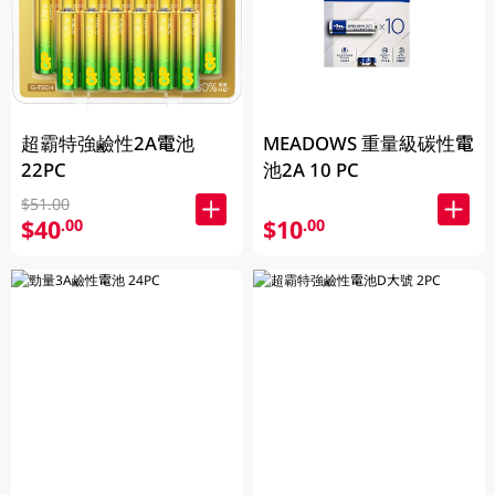
超霸特強鹼性2A電池
MEADOWS 重量級碳性電
22PC
池2A 10 PC
$51.00
$40
$10
.00
.00