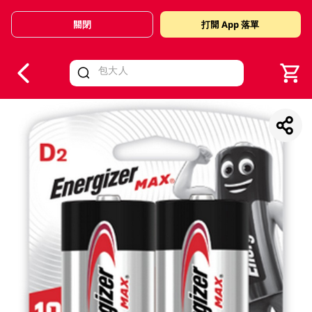
關閉
打開 App 落單
V
alid Until 30 June 2026