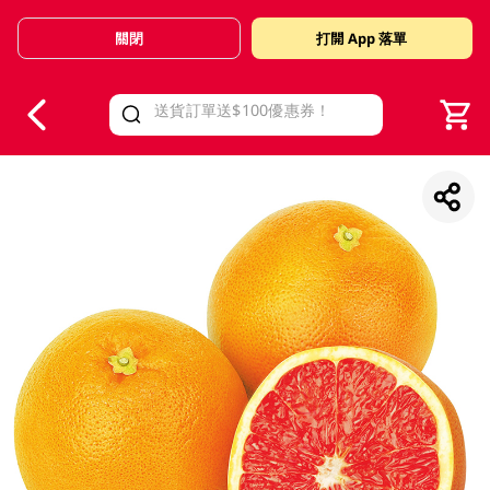
關閉
打開 App 落單
V
alid Until 30 June 2026