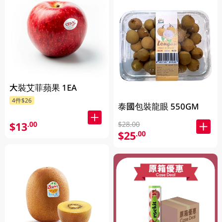
大裝艾菲蘋果 1EA
4件$26
泰國包裝龍眼 550GM
$13
$28.00
.00
$25
.00