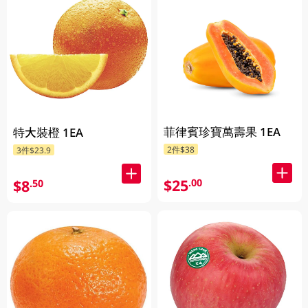
菲律賓珍寶萬壽果 1EA
特大裝橙 1EA
2件$38
3件$23.9
$25
.00
$8
.50