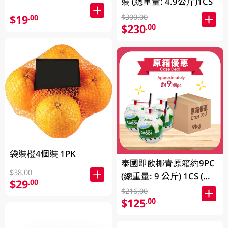
裝 (總重量: 4.9公斤)1CS
$19
$300.00
.00
$230
.00
袋裝橙4個裝 1PK
泰國即飲椰青原箱約9PC
$38.00
(總重量: 9 公斤) 1CS (包
$29
.00
裝及品牌隨機發放)
$216.00
$125
.00