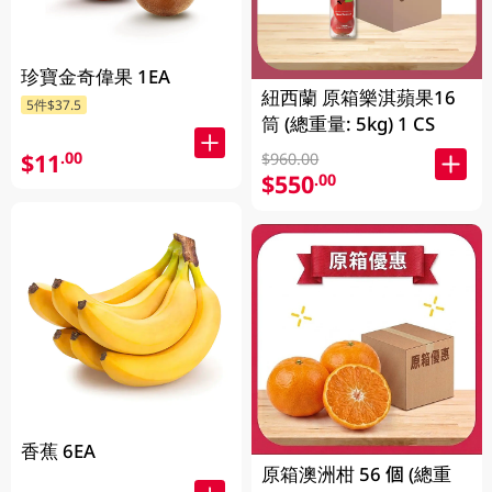
珍寶金奇偉果 1EA
紐西蘭 原箱樂淇蘋果16
5件$37.5
筒 (總重量: 5kg) 1 CS
$11
.00
$960.00
$550
.00
香蕉 6EA
原箱澳洲柑 56 個 (總重