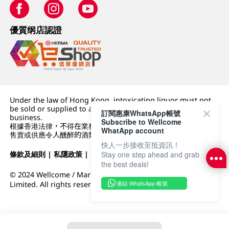
優質纲店認證
Under the law of Hong Kong, intoxicating liquor must not
be sold or supplied to a minor (under 18) in the course of
訂閱惠康WhatsApp帳號
business.
Subscribe to Wellcome
根據香港法律，不得在業務過程中，向未成年人 (18 歲以下人士)
WhatApp account
售賣或供應令人醺醉的酒類。
快人一步接收至抵資訊！
條款及細則
|
私隱政策
|
DFI零售集團
Stay one step ahead and grab
the best deals!
© 2024 Wellcome / Market Place. The Dairy Farm Company
連結 WhatsApp 帳號
Limited. All rights reserved.