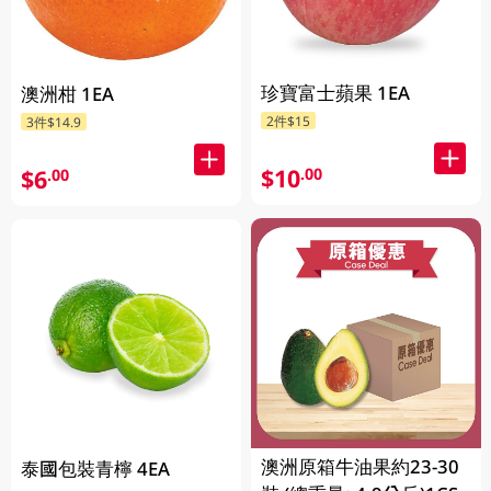
珍寶富士蘋果 1EA
澳洲柑 1EA
2件$15
3件$14.9
$10
.00
$6
.00
澳洲原箱牛油果約23-30
泰國包裝青檸 4EA