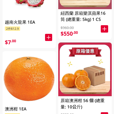
紐西蘭 原箱樂淇蘋果16
筒 (總重量: 5kg) 1 CS
越南火龍果 1EA
$960.00
2件$12.9
$550
.00
$7
.00
原箱澳洲柑 56 個 (總重
量: 10公斤)
澳洲柑 1EA