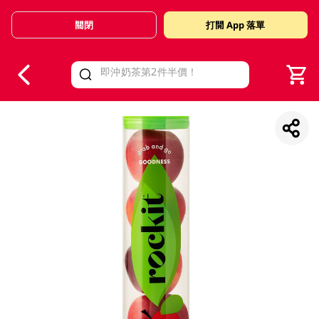
關閉
打開 App 落單
V
alid Until 30 June 2026