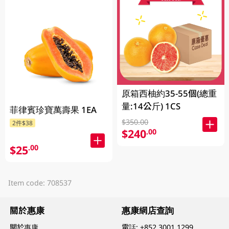
原箱西柚約35-55個(總重
量:14公斤) 1CS
菲律賓珍寶萬壽果 1EA
$350.00
2件$38
$240
.00
$25
.00
Item code: 708537
關於惠康
惠康網店查詢
關於惠康
電話:
+852 3001 1299