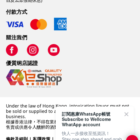
日及公眾假期休息)
付款方式
關注我們
優質纲店認證
Under the law of Hong Kong, intoxicating liquor must not
be sold or supplied to a minor (under 18) in the course of
訂閱惠康WhatsApp帳號
business.
Subscribe to Wellcome
根據香港法律，不得在業務過程中，向未成年人 (18 歲以下人士)
WhatApp account
售賣或供應令人醺醉的酒類。
快人一步接收至抵資訊！
條款及細則
|
私隱政策
|
DFI零售集團
Stay one step ahead and grab