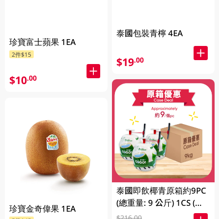
泰國包裝青檸 4EA
珍寶富士蘋果 1EA
2件$15
$19
.00
$10
.00
泰國即飲椰青原箱約9PC
(總重量: 9 公斤) 1CS (包
珍寶金奇偉果 1EA
裝及品牌隨機發放)
$216.00