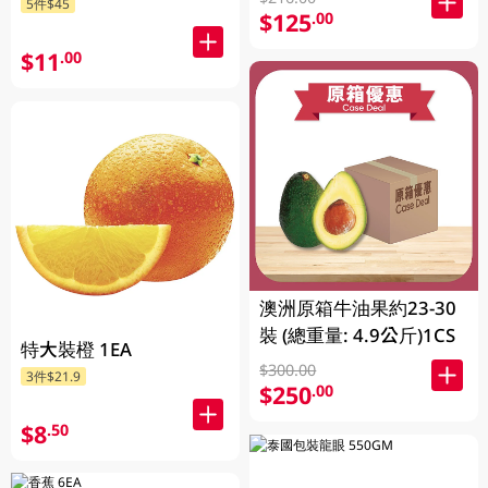
5件$45
$125
.00
$11
.00
澳洲原箱牛油果約23-30
裝 (總重量: 4.9公斤)1CS
特大裝橙 1EA
$300.00
3件$21.9
$250
.00
$8
.50