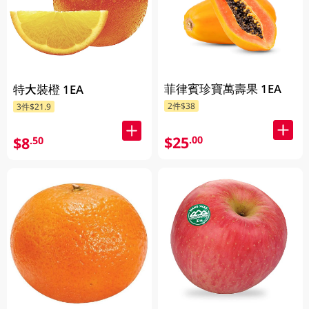
菲律賓珍寶萬壽果 1EA
特大裝橙 1EA
2件$38
3件$21.9
$25
.00
$8
.50