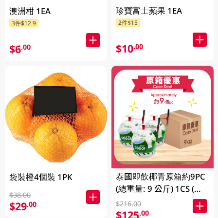
珍寶富士蘋果 1EA
澳洲柑 1EA
2件$15
3件$12.9
$10
.00
$6
.00
泰國即飲椰青原箱約9PC
袋裝橙4個裝 1PK
(總重量: 9 公斤) 1CS (包
$38.00
裝及品牌隨機發放)
$29
$216.00
.00
$125
.00