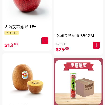
大裝艾菲蘋果 1EA
3件$24.9
泰國包裝龍眼 550GM
$13
$28.00
.00
$25
.00