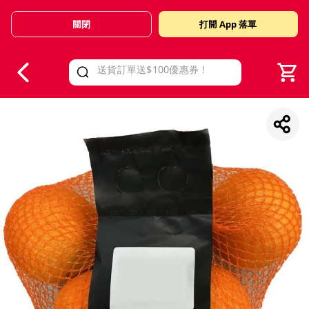
關閉
打開 App 落單
V
alid Until 30 June 2026