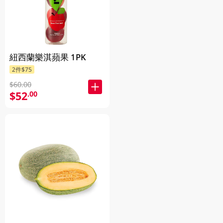
紐西蘭樂淇蘋果 1PK
2件$75
$60.00
$52
.00