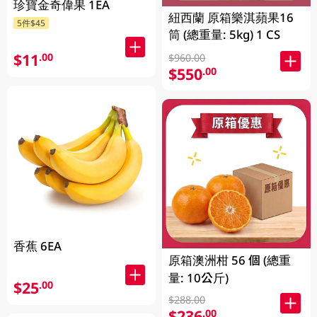
珍寶金奇偉果 1EA
紐西蘭 原箱樂淇蘋果16
5件$45
筒 (總重量: 5kg) 1 CS
$11
.00
$960.00
$550
.00
香蕉 6EA
原箱澳洲柑 56 個 (總重
量: 10公斤)
$25
.00
$288.00
$236
.00