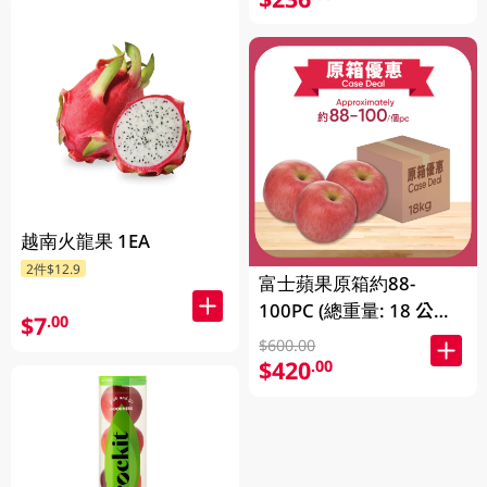
越南火龍果 1EA
2件$12.9
富士蘋果原箱約88-
100PC (總重量: 18 公斤)
$7
.00
1CS
$600.00
$420
.00