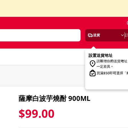
送貨
設置送貨地址
請新增你的送貨地址
一定差異。
買滿$50即可選擇
薩摩白波芋燒酎 900ML
$99.00