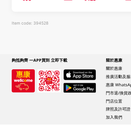
Item code: 394528
夠抵夠齊 一APP買到 立即下載
關於惠康
關於惠康
推廣活動及服
惠康 Whats
門市退/換貨
門店位置
牌照及許可證
加入我們