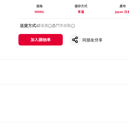
規格
儲存方式
產地
900ML
常溫
Japan 日
送貨方式
送貨
門市自取
加入購物車
同朋友分享