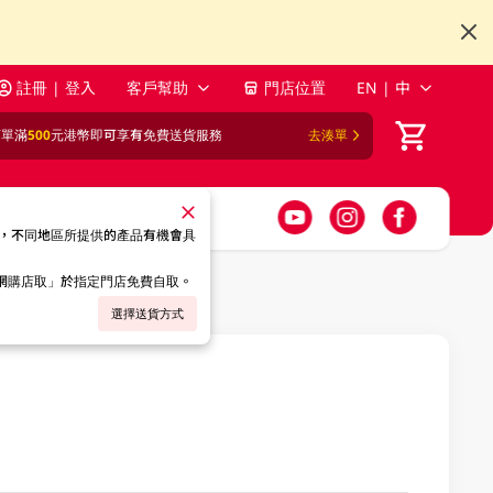
註冊 | 登入
客戶幫助
門店位置
EN | 中
訂單滿
500
元港幣即可享有免費送貨服務
去湊單
，不同地區所提供的產品有機會具
「網購店取」於指定門店免費自取。
選擇送貨方式