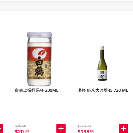
白鶴上撰輕易杯 200ML
獺祭 純米大吟釀45 720 ML
$26.50
$218.00
$20
$198
.00
.00