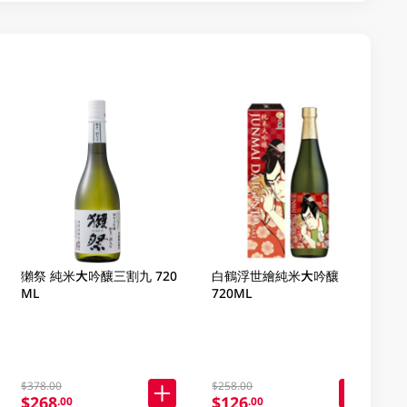
獺祭 純米大吟釀三割九 720
白鶴浮世繪純米大吟釀
ML
720ML
$378.00
$258.00
$268
$126
.00
.00