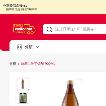
重要安全提示:
慎防冒充惠康的詐騙網站
V
alid Until 30 June 2026
分類
薩摩白波芋燒酎 900ML
首頁
>