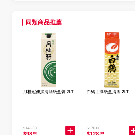
同類商品推薦
月桂冠佳撰清酒紙盒裝 2LT
白鶴上撰紙盒清酒 2LT
$148.00
$170.00
$98
$128
.00
.00