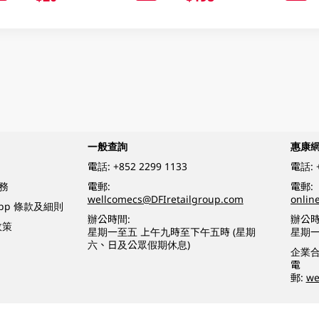
一般查詢
惠康
電話:
+852 2299 1133
電話:
務
電郵:
電郵:
wellcomecs@DFIretailgroup.com
onlin
App 條款及細則
辦公時間:
辦公時
政策
星期一至五 上午九時至下午五時 (星期
星期一
六、日及公眾假期休息)
企業
電
郵:
we