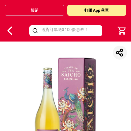
關閉
打開 App 落單
V
alid Until 30 June 2026