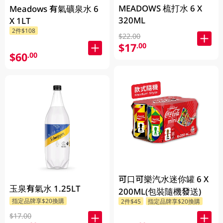
MEADOWS 梳打水 6 X
Meadows 有氣礦泉水 6
320ML
X 1LT
2件$108
$22.00
$17
.00
$60
.00
可口可樂汽水迷你罐 6 X
玉泉有氣水 1.25LT
200ML(包裝隨機發送)
指定品牌享$20換購
2件$45
指定品牌享$20換購
$17.00