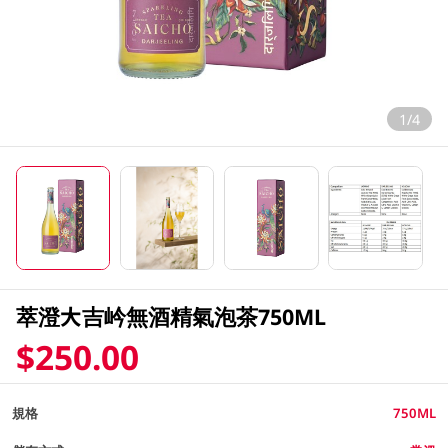
1/4
萃澄大吉岒無酒精氣泡茶750ML
$250.00
規格
750ML