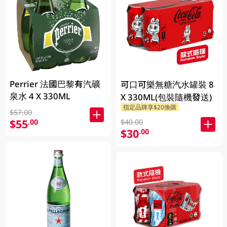
Perrier 法國巴黎有汽礦
可口可樂無糖汽水罐裝 8
泉水 4 X 330ML
X 330ML(包裝隨機發送)
指定品牌享$20換購
$57.00
$55
.00
$40.00
$30
.00