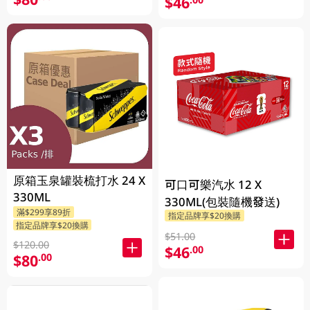
$46
原箱玉泉罐裝梳打水 24 X
可口可樂汽水 12 X
330ML
330ML(包裝隨機發送)
滿$299享89折
指定品牌享$20換購
指定品牌享$20換購
$51.00
$120.00
$46
.00
$80
.00