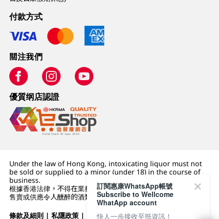
付款方式
關注我們
優質纲店認證
Under the law of Hong Kong, intoxicating liquor must not
be sold or supplied to a minor (under 18) in the course of
business.
訂閱惠康WhatsApp帳號
根據香港法律，不得在業務過程中，向未成年人 (18 歲以下人士)
Subscribe to Wellcome
售賣或供應令人醺醉的酒類。
WhatApp account
條款及細則
|
私隱政策
|
DFI零售集團
快人一步接收至抵資訊！