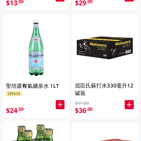
$13
$29
.00
.00
屈臣氏蘇打水330毫升12
聖培露有氣礦泉水 1LT
罐裝
2件$34
$51.00
$24
$36
.50
.00