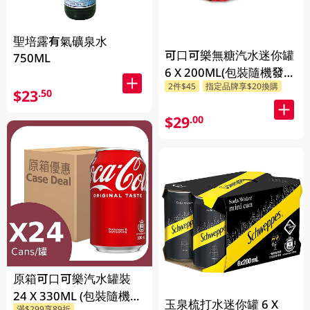
聖培露有氣礦泉水
可口可樂無糖汽水迷你罐
750ML
6 X 200ML(包裝隨機發
2件$45
指定品牌享$20換購
送)
$23
.50
$29
.00
原箱可口可樂汽水罐裝
24 X 330ML (包裝隨機發
玉泉梳打水迷你罐 6 X
滿$299享89折