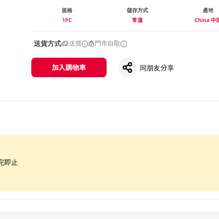
規格
儲存方式
產地
1PC
常溫
China 中
送貨方式
送貨
門市自取
加入購物車
同朋友分享
完即止