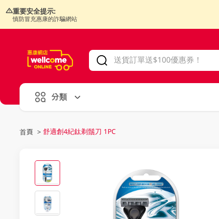
重要安全提示:
慎防冒充惠康的詐騙網站
V
alid Until 30 June 2026
分類
舒適創4紀鈦剃鬚刀 1PC
首頁
>