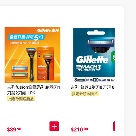
吉列fusion鋒隱系列剃鬚刀1
吉列 鋒速3剃刀8刀頭 8 PC
刀架2刀頭 1PK
指定分類送贈品
指定分類送贈品
$89
$210
.90
.00