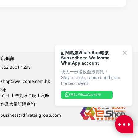
訂閱惠康WhatsApp帳號
Subscribe to Wellcome
網店查詢
付款方式
WhatApp account
+852 3001 1299
快人一步接收至抵資訊！
Stay one step ahead and grab
關注我們
eshop@wellcome.com.hk
the best deals!
間:
至日 上午九時至晚上六時
連結 WhatsApp 帳號
優質纲店認證
合作及大量訂購查詢
business@dfiretailgroup.com