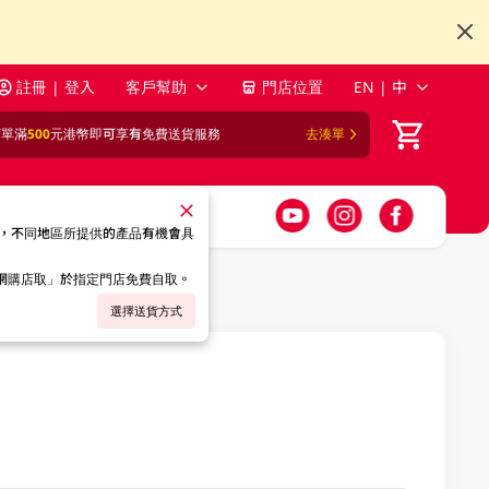
註冊 | 登入
客戶幫助
門店位置
EN | 中
訂單滿
500
元港幣即可享有免費送貨服務
去湊單
，不同地區所提供的產品有機會具
「網購店取」於指定門店免費自取。
選擇送貨方式