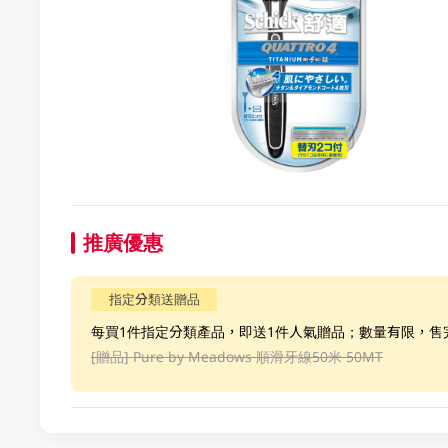
推廣優惠
指定分類送贈品
每買1件指定分類產品，即送1件人氣贈品；數量有限，售
[贈品]
Pure by Meadows 順滑牙線50米 50MT