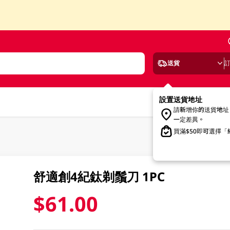
送貨
設置送貨地址
請新增你的送貨地址
一定差異。
買滿$50即可選擇
舒適創4紀鈦剃鬚刀 1PC
$61.00