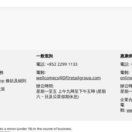
一般查詢
惠康
電話:
+852 2299 1133
電話:
務
電郵:
電郵:
wellcomecs@DFIretailgroup.com
onlin
App 條款及細則
辦公時間:
辦公時
政策
星期一至五 上午九時至下午五時 (星期
星期一
六、日及公眾假期休息)
企業
電
郵:
we
o a minor (under 18) in the course of business.