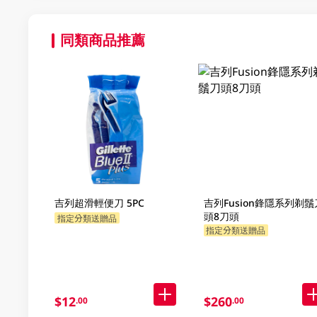
同類商品推薦
吉列超滑輕便刀 5PC
吉列Fusion鋒隱系列剃鬚
頭8刀頭
指定分類送贈品
指定分類送贈品
$12
$260
.00
.00