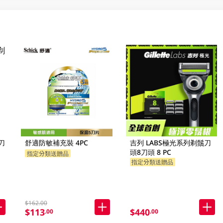
刀
舒適防敏補充裝 4PC
吉列 LABS極光系列剃鬚刀
頭8刀頭 8 PC
指定分類送贈品
指定分類送贈品
$162.00
$113
$440
.00
.00