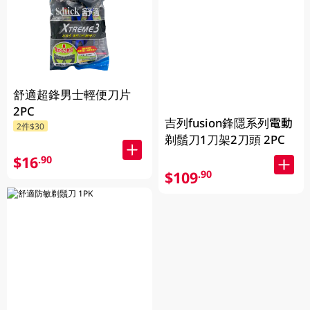
舒適超鋒男士輕便刀片
2PC
吉列fusion鋒隱系列電動
2件$30
剃鬚刀1刀架2刀頭 2PC
$16
.90
$109
.90