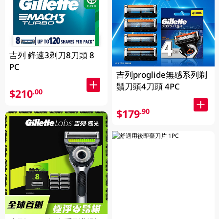
吉列 鋒速3剃刀8刀頭 8
PC
吉列proglide無感系列剃
鬚刀頭4刀頭 4PC
$210
.00
$179
.90