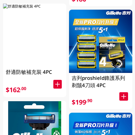
舒適防敏補充裝 4PC
吉列proshield鋒護系列
剃鬚4刀頭 4PC
$162
.00
$199
.90