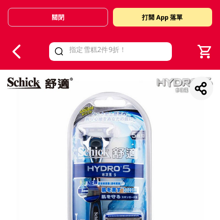
關閉
打開 App 落單
V
alid Until 30 June 2026