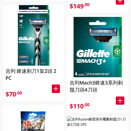
$149
.90
吉列 鋒速剃刀1架2頭 2
PC
吉列Mach3鋒速3系列剃
鬚刀頭4刀頭
$70
.00
$110
.00