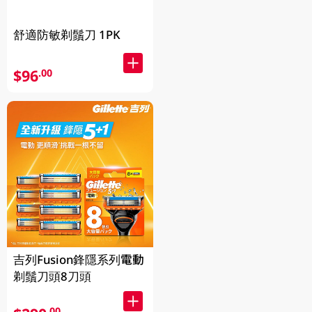
舒適防敏剃鬚刀 1PK
$96
.00
吉列Fusion鋒隱系列電動
剃鬚刀頭8刀頭
.00