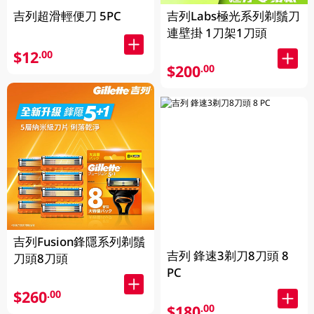
吉列超滑輕便刀 5PC
吉列Labs極光系列剃鬚刀
連壁掛 1刀架1刀頭
$12
.00
$200
.00
吉列Fusion鋒隱系列剃鬚
吉列 鋒速3剃刀8刀頭 8
刀頭8刀頭
PC
$260
.00
$180
.00