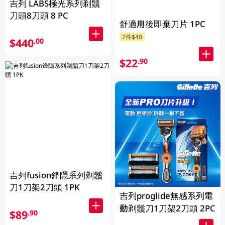
吉列 LABS極光系列剃鬚
刀頭8刀頭 8 PC
舒適用後即棄刀片 1PC
2件$40
$440
.00
$22
.90
吉列fusion鋒隱系列剃鬚
刀1刀架2刀頭 1PK
吉列proglide無感系列電
動剃鬚刀1刀架2刀頭 2PC
$89
.90