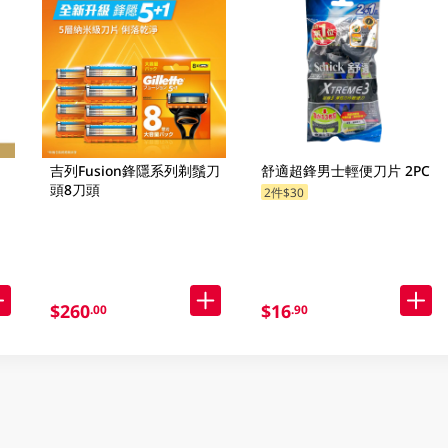
吉列Fusion鋒隱系列剃鬚刀
舒適超鋒男士輕便刀片 2PC
頭8刀頭
2件$30
$260
$16
.00
.90