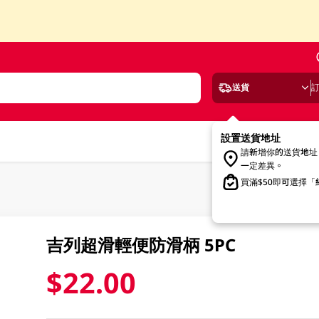
送貨
設置送貨地址
請新增你的送貨地址
一定差異。
買滿$50即可選擇
吉列超滑輕便防滑柄 5PC
$22.00