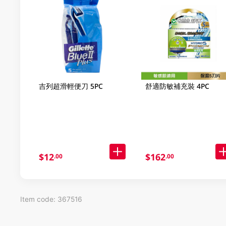
吉列超滑輕便刀 5PC
舒適防敏補充裝 4PC
$12
$162
.00
.00
Item code: 367516