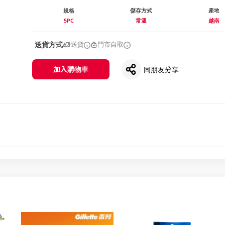
規格
儲存方式
產地
5PC
常溫
越南
送貨方式
送貨
門市自取
加入購物車
同朋友分享