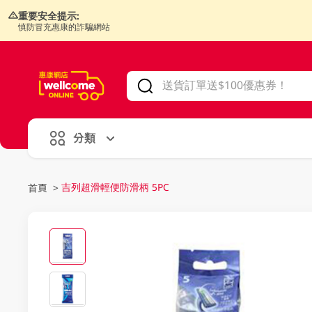
重要安全提示:
慎防冒充惠康的詐騙網站
V
alid Until 30 June 2026
分類
吉列超滑輕便防滑柄 5PC
首頁
>