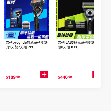
吉列proglide無感系列剃鬚
吉列 LABS極光系列剃鬚刀
刀1刀架2刀頭 2PC
頭8刀頭 8 PC
$109
$440
.90
.00