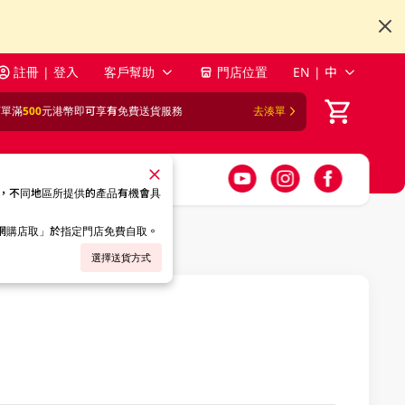
註冊 | 登入
客戶幫助
門店位置
EN | 中
訂單滿
500
元港幣即可享有免費送貨服務
去湊單
，不同地區所提供的產品有機會具
「網購店取」於指定門店免費自取。
選擇送貨方式