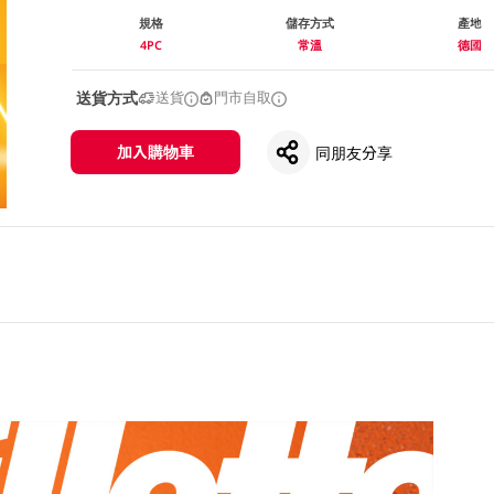
規格
儲存方式
產地
4PC
常溫
德國
送貨方式
送貨
門市自取
加入購物車
同朋友分享