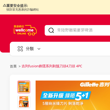
重要安全提示:
慎防冒充惠康的詐騙網站
V
alid Until 30 June 2026
分類
吉列fusion鋒隱系列剃鬚刀頭4刀頭 4PC
首頁
>