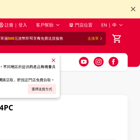
註冊 | 登入
客戶幫助
門店位置
EN | 中
訂單滿
500
元港幣即可享有免費送貨服務
去湊單
，不同地區所提供的產品有機會具
「網購店取」於指定門店免費自取。
選擇送貨方式
4PC