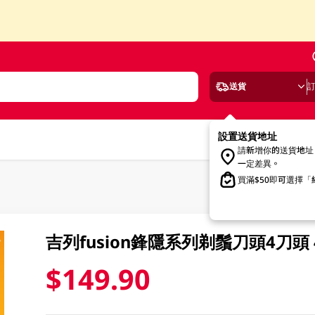
送貨
設置送貨地址
請新增你的送貨地址
一定差異。
買滿$50即可選擇
吉列fusion鋒隱系列剃鬚刀頭4刀頭 
$149.90