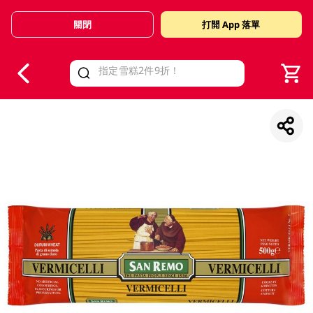
關閉
打開 App 落單
V
alid Until 30 June 2026