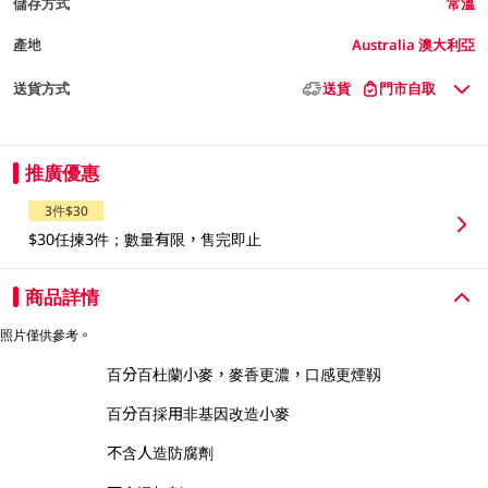
儲存方式
常溫
產地
Australia 澳大利亞
送貨方式
送貨
門市自取
推廣優惠
3件$30
$30任揀3件；數量有限，售完即止
商品詳情
照片僅供參考。
百分百杜蘭小麥，麥香更濃，口感更煙靱
百分百採用非基因改造小麥
不含人造防腐劑