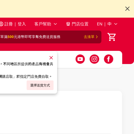
註冊 | 登入
客戶幫助
門店位置
EN | 中
訂單滿
500
元港幣即可享有免費送貨服務
去湊單
，不同地區所提供的產品有機會具
「網購店取」於指定門店免費自取。
選擇送貨方式