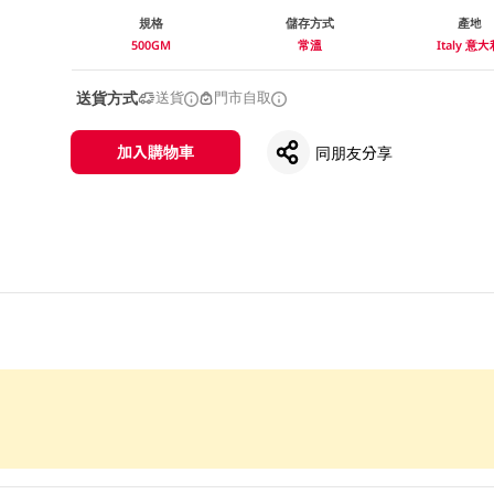
規格
儲存方式
產地
500GM
常溫
Italy 意
送貨方式
送貨
門市自取
加入購物車
同朋友分享