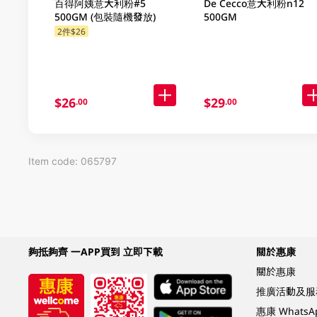
百得阿姨意大利粉#5
De Cecco意大利粉n12
500GM (包裝隨機發放)
500GM
2件$26
$26
$29
.00
.00
Item code: 065797
夠抵夠齊 一APP買到 立即下載
關於惠康
關於惠康
推廣活動及服
惠康 Whats