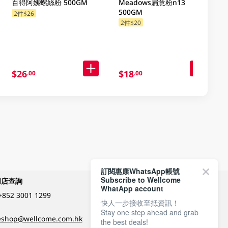
百得阿姨螺絲粉 500GM
Meadows扁意粉n13
500GM
2件$26
2件$20
$26
$18
.00
.00
訂閱惠康WhatsApp帳號
Subscribe to Wellcome
網店查詢
付款方式
WhatApp account
+852 3001 1299
快人一步接收至抵資訊！
Stay one step ahead and grab
關注我們
eshop@wellcome.com.hk
the best deals!