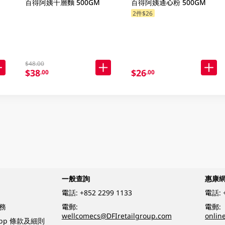
百得阿姨千層麵 500GM
百得阿姨通心粉 500GM
2件$26
$48.00
$38
$26
.00
.00
一般查詢
惠康
電話:
+852 2299 1133
電話:
務
電郵:
電郵:
wellcomecs@DFIretailgroup.com
onlin
App 條款及細則