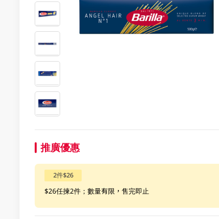
推廣優惠
2件$26
$26任揀2件；數量有限，售完即止