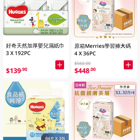
好奇天然加厚嬰兒濕紙巾
原箱Merries學習褲大碼
3 X 192PC
4 X 36PC
$560.00
$139
$448
.90
.00