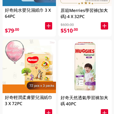
好奇純水嬰兒濕紙巾 3 X
原箱Merries學習褲(加大
64PC
碼) 4 X 32PC
$600.00
$79
$510
.00
.00
好奇輕潤柔膚嬰兒濕紙巾
好奇天然透氣學習褲加大
3 X 72PC
碼 40PC