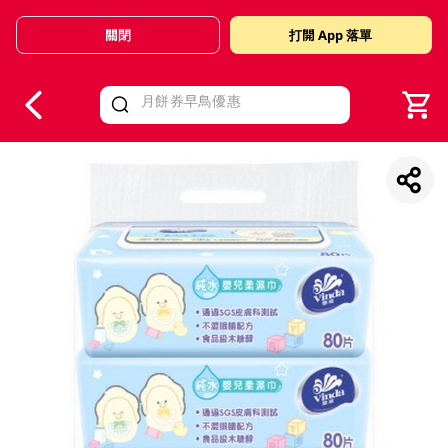
關閉
打開 App 落單
V
alid Until 30 June 2026