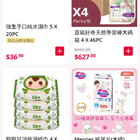
強生手口純水濕巾 5 X
原箱好奇天然學習褲大碼
20PC
箱 4 X 46PC
指定品牌送贈品
$660.00
$36
$627
.90
.00
順順兒頂級濕紙巾 4 X
Merries 紙尿片(大碼)