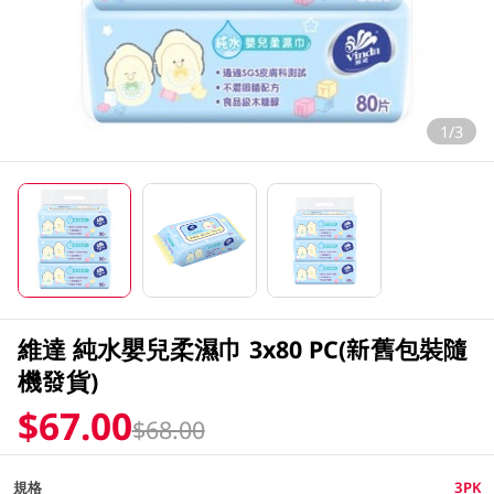
1/3
維達 純水嬰兒柔濕巾 3x80 PC(新舊包裝隨
機發貨)
$67.00
$68.00
規格
3PK