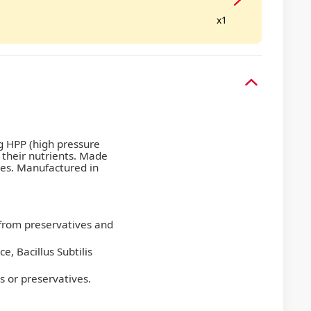
x1
g HPP (high pressure
 their nutrients. Made
ves. Manufactured in
 from preservatives and
, Bacillus Subtilis
s or preservatives.