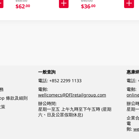
$68.00
$40.00
$62
$36
.00
.00
一般查詢
惠康
電話:
+852 2299 1133
電話:
務
電郵:
電郵:
wellcomecs@DFIretailgroup.com
onlin
App 條款及細則
辦公時間:
辦公時
政策
星期一至五 上午九時至下午五時 (星期
星期一
六、日及公眾假期休息)
企業
電
郵:
we