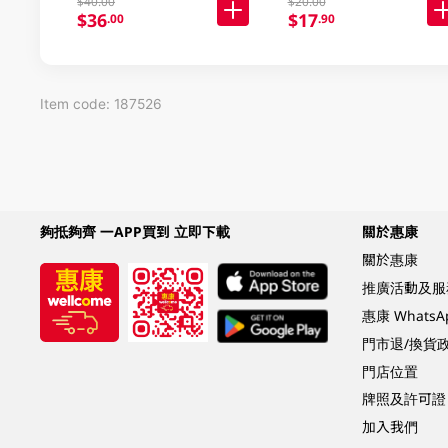
$40.00
$20.00
$36
$17
.00
.90
Item code: 187526
夠抵夠齊 一APP買到 立即下載
關於惠康
關於惠康
推廣活動及服
惠康 Whats
門市退/換貨
門店位置
牌照及許可證
加入我們