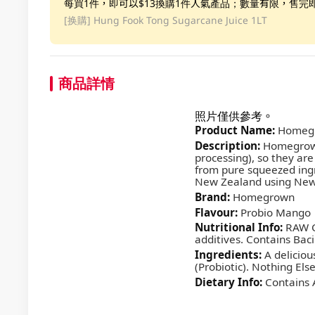
每買1件，即可以$13換購1件人氣產品；數量有限，售完
[换購]
Hung Fook Tong Sugarcane Juice 1LT
商品詳情
照片僅供參考。
Product Name:
Homegr
Description:
Homegrown 
processing), so they are
from pure squeezed ingr
New Zealand using New 
Brand:
Homegrown
Flavour:
Probio Mango
Nutritional Info:
RAW C
additives. Contains Baci
Ingredients:
A deliciou
(Probiotic). Nothing Else
Dietary Info:
Contains A