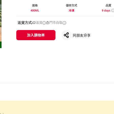
規格
儲存方式
品質
400ML
冷凍
9 days
送貨方式
送貨
門市自取
加入購物車
同朋友分享