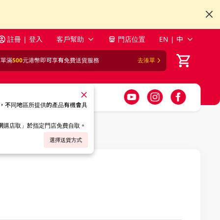
註冊 | 登入
客戶幫助
門店位置
EN | 中
訂單滿
500
元港幣即可享有免費送貨服務
去湊單
，不同地區所提供的產品有機會具
「網購店取」於指定門店免費自取。
選擇送貨方式