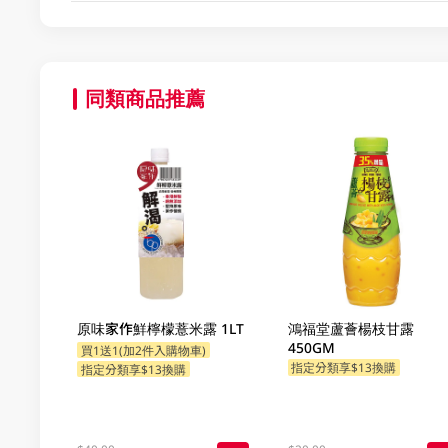
同類商品推薦
原味家作鮮檸檬薏米露 1LT
鴻福堂蘆薈楊枝甘露
450GM
買1送1(加2件入購物車)
指定分類享$13換購
指定分類享$13換購