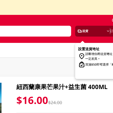
送貨
設置送貨地址
請新增你的送貨地址
一定差異。
買滿$50即可選擇
紐西蘭康果芒果汁+益生菌 400ML
$16.00
$24.00