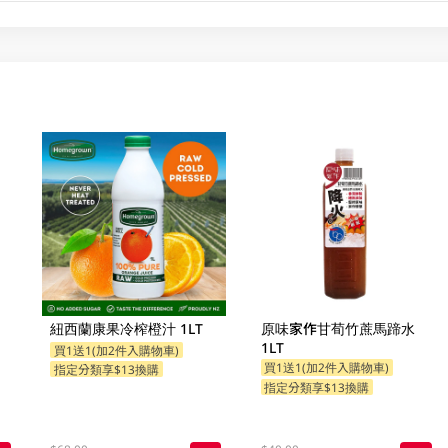
紐西蘭康果冷榨橙汁 1LT
原味家作甘荀竹蔗馬蹄水
1LT
買1送1(加2件入購物車)
買1送1(加2件入購物車)
指定分類享$13換購
指定分類享$13換購