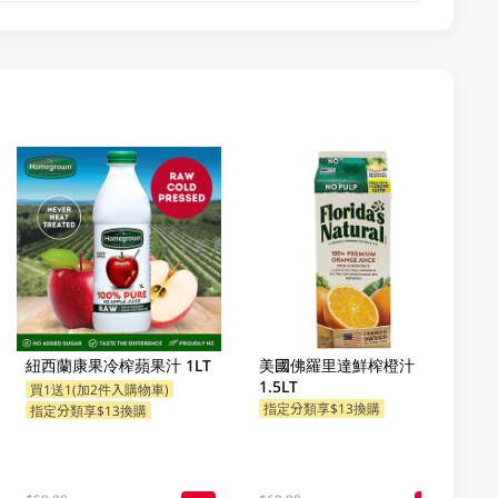
紐西蘭康果冷榨蘋果汁 1LT
美國佛羅里達鮮榨橙汁
1.5LT
買1送1(加2件入購物車)
指定分類享$13換購
指定分類享$13換購