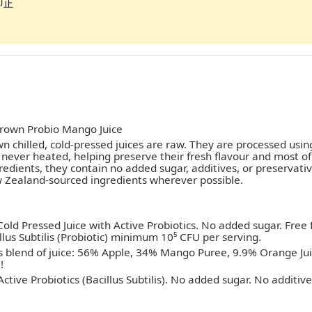
即止
own Probio Mango Juice
chilled, cold-pressed juices are raw. They are processed usin
 never heated, helping preserve their fresh flavour and most of
edients, they contain no added sugar, additives, or preservati
Zealand-sourced ingredients wherever possible.
old Pressed Juice with Active Probiotics. No added sugar. Free
llus Subtilis (Probiotic) minimum 10⁵ CFU per serving.
s blend of juice: 56% Apple, 34% Mango Puree, 9.9% Orange Juice
!
ctive Probiotics (Bacillus Subtilis). No added sugar. No additive