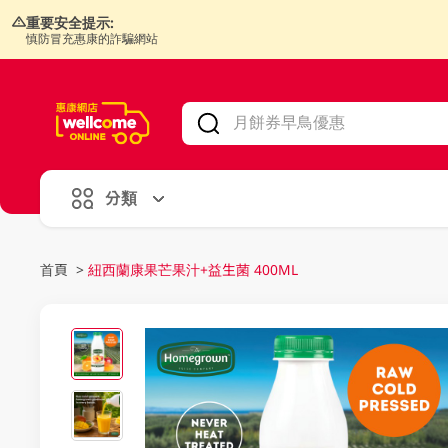
重要安全提示:
慎防冒充惠康的詐騙網站
V
alid Until 30 June 2026
分類
首頁
>
紐西蘭康果芒果汁+益生菌 400ML