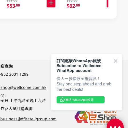
$58.00
$69.90
$53
$62
.00
.00
訂閱惠康WhatsApp帳號
Subscribe to Wellcome
網店查詢
付款方式
WhatApp account
+852 3001 1299
快人一步接收至抵資訊！
Stay one step ahead and grab
關注我們
eshop@wellcome.com.hk
the best deals!
間:
至日 上午九時至晚上六時
連結 WhatsApp 帳號
優質纲店認證
合作及大量訂購查詢
business@dfiretailgroup.com