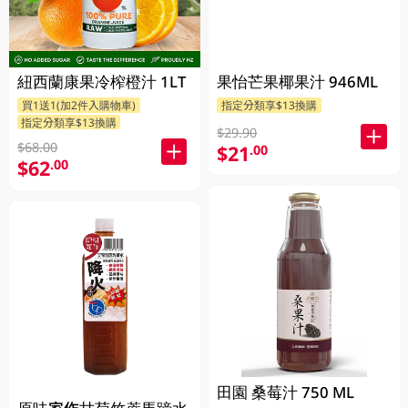
紐西蘭康果冷榨橙汁 1LT
果怡芒果椰果汁 946ML
買1送1(加2件入購物車)
指定分類享$13換購
指定分類享$13換購
$29.90
$68.00
$21
.00
$62
.00
田園 桑莓汁 750 ML