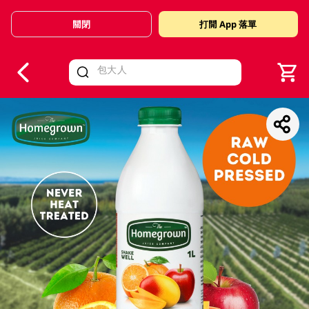
關閉
打開 App 落單
V
alid Until 30 June 2026