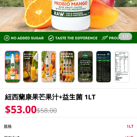
1/7
紐西蘭康果芒果汁+益生菌 1LT
$53.00
$58.00
規格
1LT