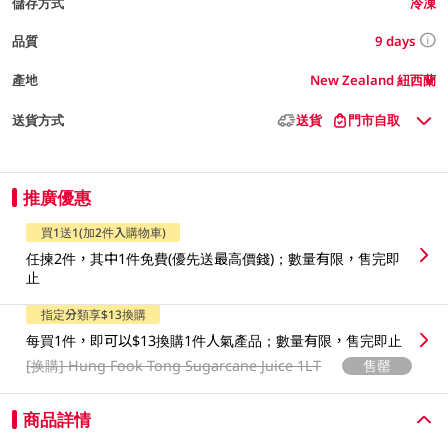
儲存方式
冷凍
9 days
品質
產地
New Zealand 紐西蘭
送貨方式
送貨
門市自取
推廣優惠
買1送1(加2件入購物車)
任揀2件，其中1件免費(優先送最高價錢)；數量有限，售完即
止
指定分類享$13換購
每買1件，即可以$13換購1件人氣產品；數量有限，售完即止
[换購]
Hung Fook Tong Sugarcane Juice 1LT
售罄
商品詳情