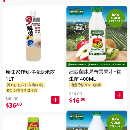
紐西蘭康果奇異果汁+益
原味家作鮮檸檬薏米露
1LT
生菌 400ML
買1送1(加2件入購物車)
指定分類享$13換購
指定分類享$13換購
$24.00
$40.00
$16
.00
$36
.00