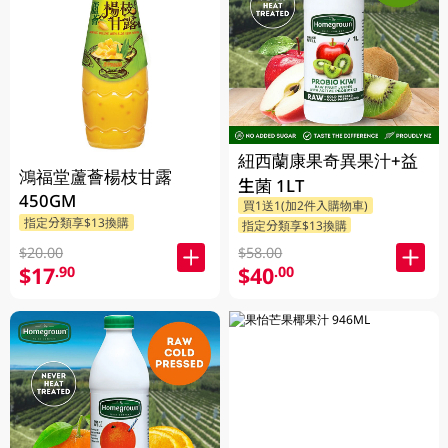
紐西蘭康果奇異果汁+益
鴻福堂蘆薈楊枝甘露
生菌 1LT
450GM
買1送1(加2件入購物車)
指定分類享$13換購
指定分類享$13換購
$20.00
$58.00
$17
$40
.90
.00