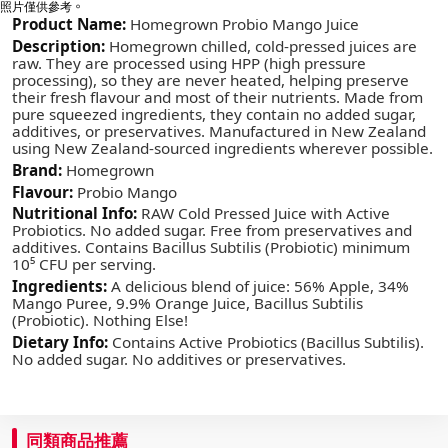
照片僅供參考。
Product Name:
Homegrown Probio Mango Juice
Description:
Homegrown chilled, cold-pressed juices are
raw. They are processed using HPP (high pressure
processing), so they are never heated, helping preserve
their fresh flavour and most of their nutrients. Made from
pure squeezed ingredients, they contain no added sugar,
additives, or preservatives. Manufactured in New Zealand
using New Zealand-sourced ingredients wherever possible.
Brand:
Homegrown
Flavour:
Probio Mango
Nutritional Info:
RAW Cold Pressed Juice with Active
Probiotics. No added sugar. Free from preservatives and
additives. Contains Bacillus Subtilis (Probiotic) minimum
10⁵ CFU per serving.
Ingredients:
A delicious blend of juice: 56% Apple, 34%
Mango Puree, 9.9% Orange Juice, Bacillus Subtilis
(Probiotic). Nothing Else!
Dietary Info:
Contains Active Probiotics (Bacillus Subtilis).
No added sugar. No additives or preservatives.
同類商品推薦