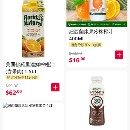
紐西蘭康果冷榨橙汁
400ML
指定分類享$13換購
$30.00
$16
.00
美國佛羅里達鮮榨橙汁
(含果肉) 1.5LT
指定分類享$13換購
$69.90
$62
.00