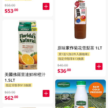
$58.00
$53
.00
原味家作菊花雪梨茶 1LT
買1送1(加2件入購物車)
指定分類享$13換購
$40.00
$36
.00
美國佛羅里達鮮榨橙汁
1.5LT
指定分類享$13換購
$69.90
$62
.00