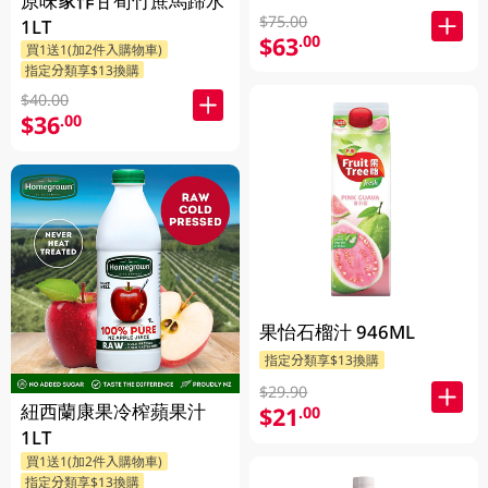
原味家作甘荀竹蔗馬蹄水
$75.00
1LT
$63
.00
買1送1(加2件入購物車)
指定分類享$13換購
$40.00
$36
.00
果怡石榴汁 946ML
指定分類享$13換購
$29.90
紐西蘭康果冷榨蘋果汁
$21
.00
1LT
買1送1(加2件入購物車)
指定分類享$13換購