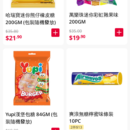
萬樂珠迷你彩虹雜果味
哈瑞寶迷你熊仔橡皮糖
200GM
200GM (包裝隨機發放)
$35.00
$35.80
$19
.90
$21
.90
爽浪無糖檸蜜味條裝
Yupi漢堡包糖 84GM (包
10PC
裝隨機發放)
2件$13