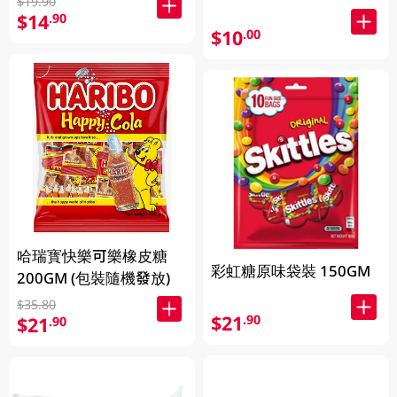
$19.90
$14
.90
$10
.00
哈瑞寳快樂可樂橡皮糖
彩虹糖原味袋裝 150GM
200GM (包裝隨機發放)
$35.80
$21
.90
$21
.90