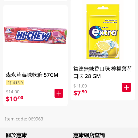
益達無糖香口珠 檸檬薄荷
森永草莓味軟糖 57GM
口味 28 GM
2件$15.9
$11.00
$7
.50
$14.00
$10
.00
Item code: 069963
關於惠康
惠康網店查詢