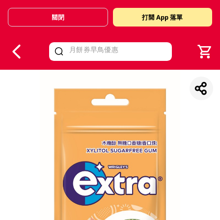
關閉
打開 App 落單
V
alid Until 30 June 2026