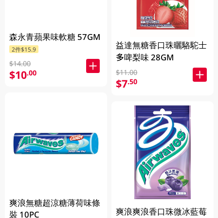
森永青蘋果味軟糖 57GM
益達無糖香口珠曬駱駝士
2件$15.9
多啤梨味 28GM
$14.00
$11.00
$10
.00
$7
.50
爽浪無糖超涼糖薄荷味條
爽浪爽浪香口珠微冰藍莓
裝 10PC