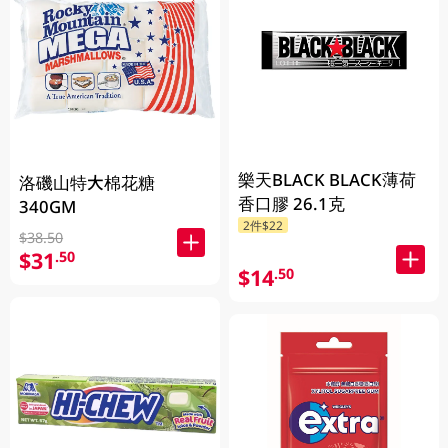
樂天BLACK BLACK薄荷
洛磯山特大棉花糖
香口膠 26.1克
340GM
2件$22
$38.50
$31
.50
$14
.50