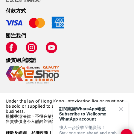
付款方式
關注我們
優質纲店認證
Under the law of Hong Kong, intoxicating liquor must not
be sold or supplied to a minor (under 18) in the course of
訂閱惠康WhatsApp帳號
business.
Subscribe to Wellcome
根據香港法律，不得在業務過程中，向未成年人 (18 歲以下人士)
WhatApp account
售賣或供應令人醺醉的酒類。
快人一步接收至抵資訊！
條款及細則
|
私隱政策
|
DFI零售集團
Stay one step ahead and grab