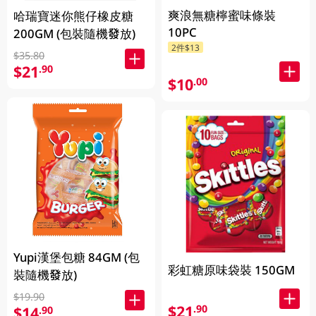
爽浪無糖檸蜜味條裝
哈瑞寶迷你熊仔橡皮糖
10PC
200GM (包裝隨機發放)
2件$13
$35.80
$21
.90
$10
.00
Yupi漢堡包糖 84GM (包
彩虹糖原味袋裝 150GM
裝隨機發放)
$19.90
$21
.90
$14
.90