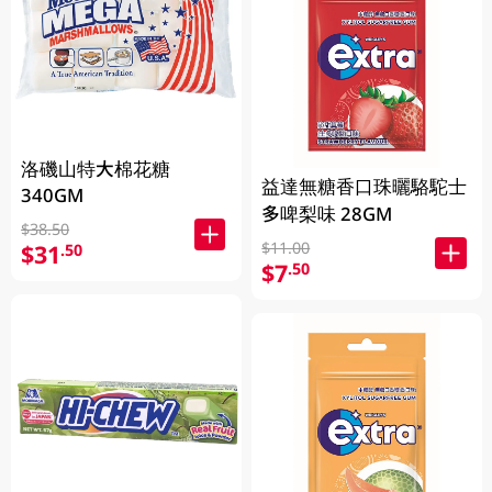
洛磯山特大棉花糖
益達無糖香口珠曬駱駝士
340GM
多啤梨味 28GM
$38.50
$11.00
$31
.50
$7
.50