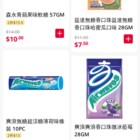
森永青蘋果味軟糖 57GM
益達無糖香口珠益達無糖
2件$15.9
香口珠哈蜜瓜口味 28GM
$14.00
$11.00
$10
.00
$7
.50
爽浪無糖超涼糖薄荷味條
爽浪爽浪香口珠微冰藍莓
裝 10PC
28GM
2件$13