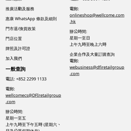
推廣活動及服務
電郵:
onlineshop@wellcome.com
惠康 WhatsApp 條款及細則
.hk
門市退/換貨政策
辦公時間:
星期一至日
門店位置
上午九時至晚上六時
牌照及許可證
企業合作及大量訂購查詢
加入我們
電郵:
webusiness@dfiretailgroup
一般查詢
.com
電話:
+852 2299 1133
電郵:
wellcomecs@DFIretailgroup
.com
辦公時間:
星期一至五
上午九時至下午五時 (星期六、
日及公眾假期休息)