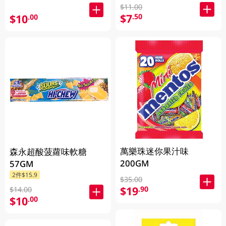
$11.00
$7
.50
$10
.00
萬樂珠迷你果汁味
森永超酸菠蘿味軟糖
200GM
57GM
2件$15.9
$35.00
$19
.90
$14.00
$10
.00