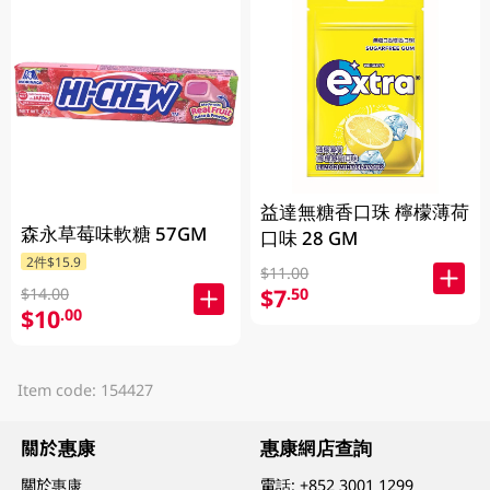
益達無糖香口珠 檸檬薄荷
森永草莓味軟糖 57GM
口味 28 GM
2件$15.9
$11.00
$7
.50
$14.00
$10
.00
Item code: 154427
關於惠康
惠康網店查詢
關於惠康
電話:
+852 3001 1299