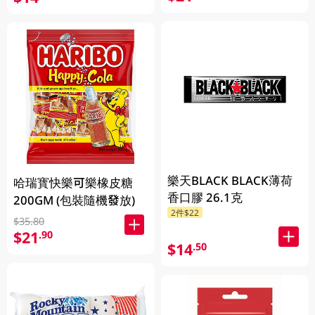
樂天BLACK BLACK薄荷
哈瑞寳快樂可樂橡皮糖
香口膠 26.1克
200GM (包裝隨機發放)
2件$22
$35.80
$21
.90
$14
.50