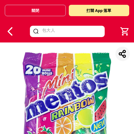
關閉
打開 App 落單
V
alid Until 30 June 2026