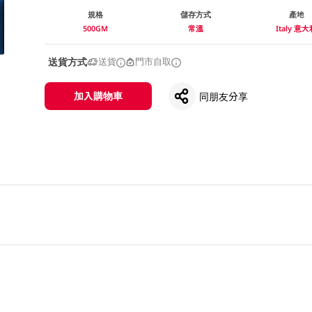
規格
儲存方式
產地
500GM
常溫
Italy 意
送貨方式
送貨
門市自取
加入購物車
同朋友分享