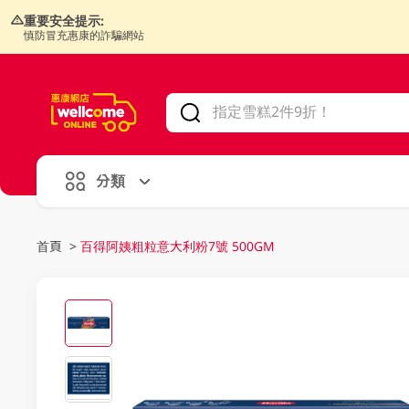
重要安全提示:
慎防冒充惠康的詐騙網站
V
alid Until 30 June 2026
分類
首頁
>
百得阿姨粗粒意大利粉7號 500GM