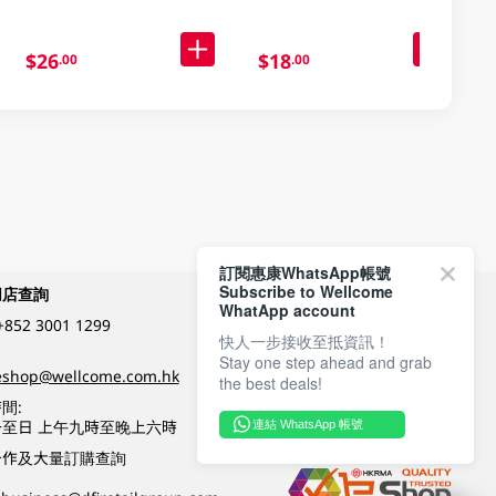
$26
$18
.00
.00
訂閱惠康WhatsApp帳號
Subscribe to Wellcome
網店查詢
付款方式
WhatApp account
+852 3001 1299
快人一步接收至抵資訊！
Stay one step ahead and grab
關注我們
eshop@wellcome.com.hk
the best deals!
間:
至日 上午九時至晚上六時
連結 WhatsApp 帳號
優質纲店認證
合作及大量訂購查詢