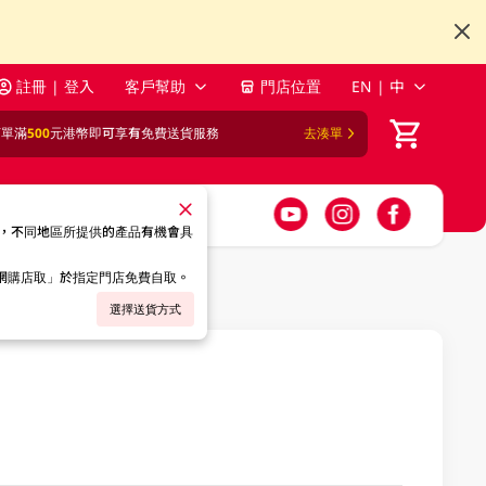
註冊 | 登入
客戶幫助
門店位置
EN | 中
訂單滿
500
元港幣即可享有免費送貨服務
去湊單
，不同地區所提供的產品有機會具
「網購店取」於指定門店免費自取。
選擇送貨方式