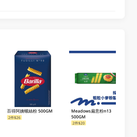
百得阿姨螺絲粉 500GM
Meadows扁意粉n13
500GM
2件$26
2件$20