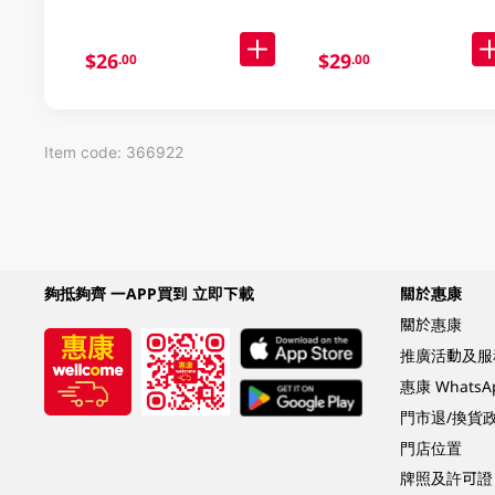
$26
$29
.00
.00
Item code: 366922
夠抵夠齊 一APP買到 立即下載
關於惠康
關於惠康
推廣活動及服
惠康 Whats
門市退/換貨
門店位置
牌照及許可證