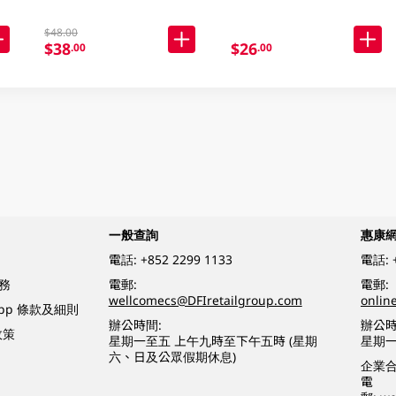
$48.00
$38
$26
.00
.00
一般查詢
惠康
電話:
+852 2299 1133
電話:
務
電郵:
電郵:
wellcomecs@DFIretailgroup.com
onlin
App 條款及細則
辦公時間:
辦公時
政策
星期一至五 上午九時至下午五時 (星期
星期一
六、日及公眾假期休息)
企業
電