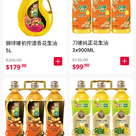
刀嘜純正花生油
獅球嘜初搾濃香花生油
3x900ML
5L
$135.00
$206.00
$99
.90
$179
.90