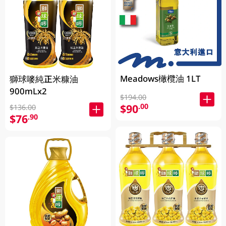
Meadows橄欖油 1LT
獅球嘜純正米糠油
900mLx2
$194.00
$90
.00
$136.00
$76
.90