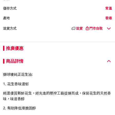
儲存方式
常溫
產地
香港
送貨方式
送貨
門市自取
推廣優惠
商品詳情
獅球嘜純正花生油:
1. 花生香味濃郁
精選優質新鮮花生，經先進的壓搾工藝提煉而成，保留花生的天然香
味，味道香醇
2. 有助降低壞膽固醇