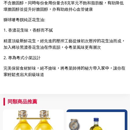
不含膽固醇，同時每份食用份量含8克單元不飽和脂肪酸，有助降低
壞膽固醇並提升好膽固醇，亦有助維持心血管健康
獅球嘜粵饌純正花生油:
1. 香濃花生味，香醇而不膩
精選頂級新鮮花生，經先進的壓搾工藝提煉初次壓搾的花生油而成，
加入稀珍黑濃香花生油在作底韻，令粵菜風味更有層次
2. 專為粵式小菜設計
完美保留食材鮮味，絕不搶味，將粵菜師傅的秘方帶入家中，讓你在
家輕鬆煮出大廚級味道
同類商品推薦