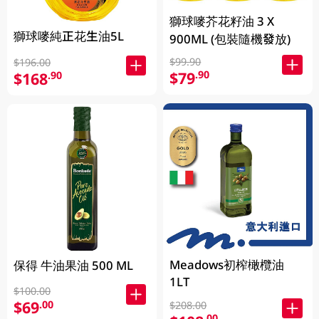
獅球嘜芥花籽油 3 X
獅球嘜純正花生油5L
900ML (包裝隨機發放)
$99.90
$196.00
$79
.90
$168
.90
Meadows初榨橄欖油
保得 牛油果油 500 ML
1LT
$100.00
$69
.00
$208.00
.00