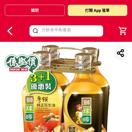
關閉
打開 App 落單
V
alid Until 30 June 2026