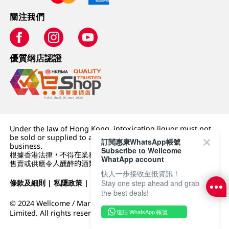
關注我們
優質纲店認證
Under the law of Hong Kong, intoxicating liquor must not
be sold or supplied to a minor (under 18) in the course of
訂閱惠康WhatsApp帳號
business.
Subscribe to Wellcome
根據香港法律，不得在業務過程中，向未成年人 (18 歲以下人士)
WhatApp account
售賣或供應令人醺醉的酒類。
快人一步接收至抵資訊！
條款及細則
|
私隱政策
|
DFI零售集團
Stay one step ahead and grab
the best deals!
© 2024 Wellcome / Market Place. The Dairy Farm Company
連結 WhatsApp 帳號
Limited. All rights reserved.