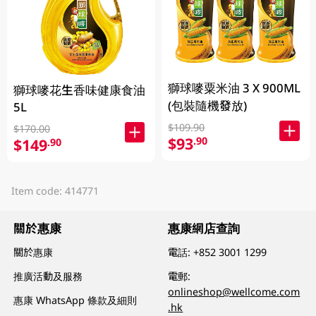
獅球嘜粟米油 3 X 900ML
獅球嘜花生香味健康食油
(包裝隨機發放)
5L
$109.90
$170.00
$93
.90
$149
.90
Item code: 414771
關於惠康
惠康網店查詢
關於惠康
電話:
+852 3001 1299
推廣活動及服務
電郵:
onlineshop@wellcome.com
惠康 WhatsApp 條款及細則
.hk