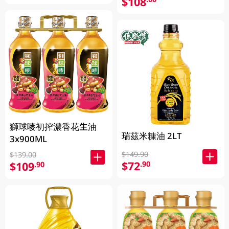
$108
獅球嘜初搾濃香花生油
瑞茲米糠油 2LT
3x900ML
$149.90
$139.00
$72
.90
$109
.90