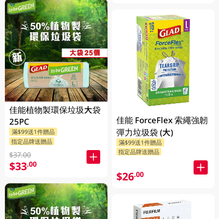
佳能植物製環保垃圾大袋
佳能 ForceFlex 索繩強韌
25PC
彈力垃圾袋 (大)
滿$99送1件贈品
指定品牌送贈品
滿$99送1件贈品
指定品牌送贈品
$37.00
$33
.00
$26
.00