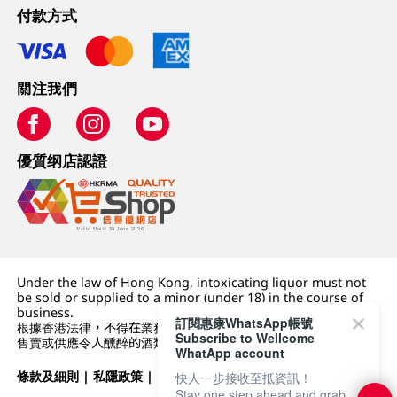
付款方式
關注我們
優質纲店認證
Under the law of Hong Kong, intoxicating liquor must not
be sold or supplied to a minor (under 18) in the course of
business.
訂閱惠康WhatsApp帳號
根據香港法律，不得在業務過程中，向未成年人 (18 歲以下人士)
Subscribe to Wellcome
售賣或供應令人醺醉的酒類。
WhatApp account
條款及細則
|
私隱政策
|
DFI零售集團
快人一步接收至抵資訊！
Stay one step ahead and grab