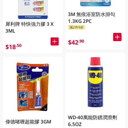
3M 無痕浴室防水掛勾
1.3KG 2PC
犀利牌 特快強力膠 3 X
滿2件9折
3ML
$42
.90
$18
.50
WD-40萬能防銹潤滑劑
偉德啫喱超能膠 3GM
6.5OZ