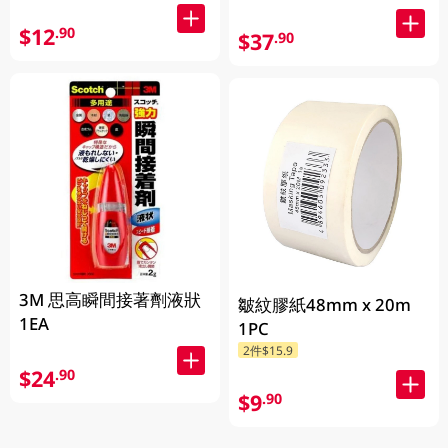
$12
.90
$37
.90
3M 思高瞬間接著劑液狀
皺紋膠紙48mm x 20m
1EA
1PC
2件$15.9
$24
.90
$9
.90