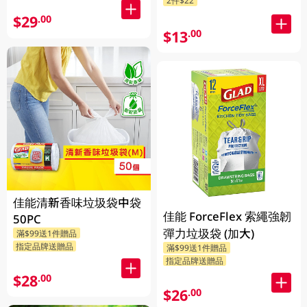
$29
.00
$13
.00
佳能清新香味垃圾袋中袋
佳能 ForceFlex 索繩強韌
50PC
彈力垃圾袋 (加大)
滿$99送1件贈品
指定品牌送贈品
滿$99送1件贈品
指定品牌送贈品
$28
.00
$26
.00