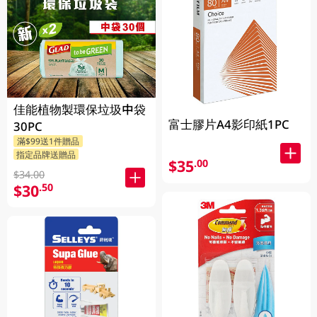
佳能植物製環保垃圾中袋
富士膠片A4影印紙1PC
30PC
滿$99送1件贈品
指定品牌送贈品
$35
.00
$34.00
$30
.50