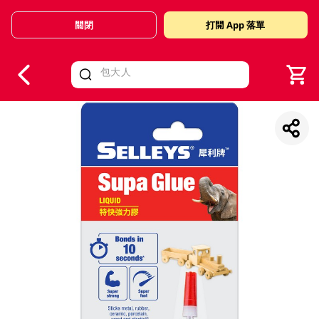
關閉
打開 App 落單
V
alid Until 30 June 2026