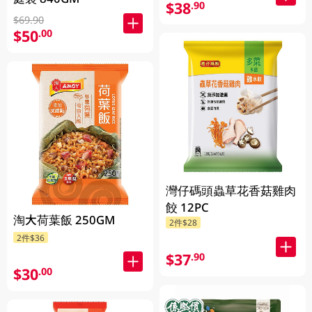
$38
.90
$69.90
$50
.00
灣仔碼頭蟲草花香菇雞肉
餃 12PC
淘大荷葉飯 250GM
2件$28
2件$36
$37
.90
$30
.00