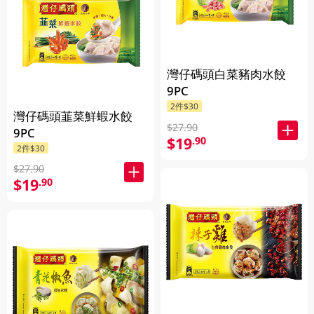
灣仔碼頭白菜豬肉水餃
9PC
2件$30
灣仔碼頭韮菜鮮蝦水餃
$27.90
9PC
$19
.90
2件$30
$27.90
$19
.90