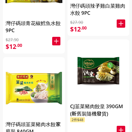
灣仔碼頭辣子雞白菜雞肉
水餃 9PC
$27.90
灣仔碼頭青花椒鱈魚水餃
$12
.00
9PC
$27.90
$12
.00
CJ韮菜豬肉餃皇 390GM
(新舊裝隨機發貨)
2件$48
灣仔碼頭韮菜豬肉水餃家
庭裝 840GM