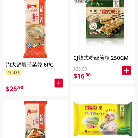
CJ韓式粉絲煎餃 250GM
淘大鮮蝦韮菜餃 6PC
$26.90
2件$36
$16
.90
$25
.90