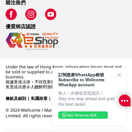
關注我們
優質纲店認證
Under the law of Hong Kong, intoxicating liquor must not
be sold or supplied to a minor (under 18) in the course of
訂閱惠康WhatsApp帳號
business.
Subscribe to Wellcome
根據香港法律，不得在業務過程中，向未成年人 (18 歲以下人士)
WhatApp account
售賣或供應令人醺醉的酒類。
快人一步接收至抵資訊！
條款及細則
|
私隱政策
|
DFI零售集團
Stay one step ahead and grab
the best deals!
© 2024 Wellcome / Market Place. The Dairy Farm Company
連結 WhatsApp 帳號
Limited. All rights reserved.