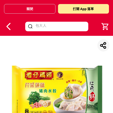
關閉
打開 App 落單
V
alid Until 30 June 2026