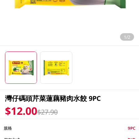
1/2
灣仔碼頭芹菜蓮藕豬肉水餃 9PC
$12.00
$27.90
規格
9PC