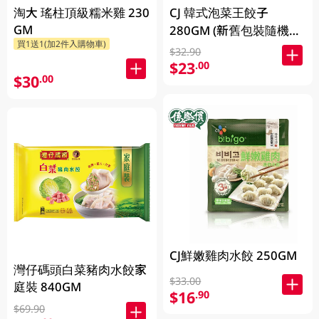
淘大 瑤柱頂級糯米雞 230
CJ 韓式泡菜王餃子
GM
280GM (新舊包裝隨機發
買1送1(加2件入購物車)
貨)
$32.90
$23
.00
$30
.00
CJ鮮嫩雞肉水餃 250GM
灣仔碼頭白菜豬肉水餃家
$33.00
庭裝 840GM
$16
.90
$69.90