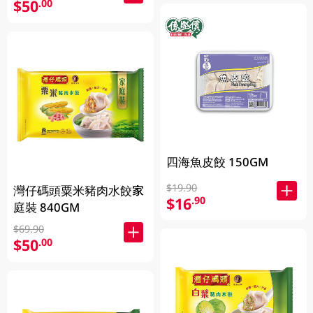
$50
.00
四海魚皮餃 150GM
$19.90
灣仔碼頭粟米豬肉水餃家
$16
.90
庭裝 840GM
$69.90
$50
.00