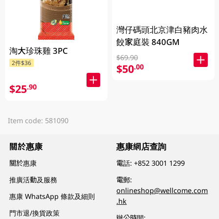
灣仔碼頭北京津白豬肉水
餃家庭裝 840GM
淘大珍珠雞 3PC
$69.90
2件$36
$50
.00
$25
.90
Item code: 581090
關於惠康
惠康網店查詢
關於惠康
電話:
+852 3001 1299
推廣活動及服務
電郵:
onlineshop@wellcome.com
惠康 WhatsApp 條款及細則
.hk
門市退/換貨政策
辦公時間: