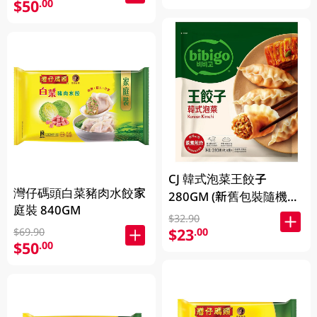
$50
.00
CJ 韓式泡菜王餃子
灣仔碼頭白菜豬肉水餃家
280GM (新舊包裝隨機發
庭裝 840GM
貨)
$32.90
$23
.00
$69.90
$50
.00