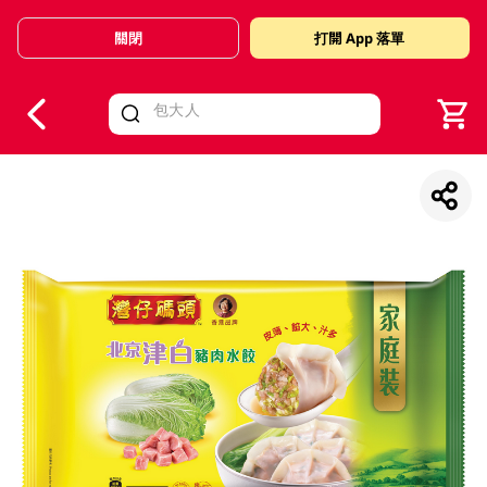
關閉
打開 App 落單
V
alid Until 30 June 2026