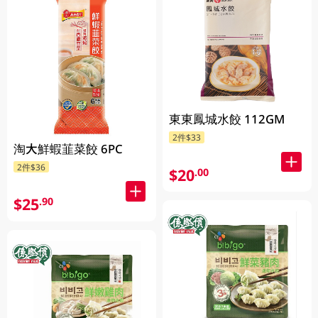
東東鳳城水餃 112GM
2件$33
淘大鮮蝦韮菜餃 6PC
2件$36
$20
.00
$25
.90