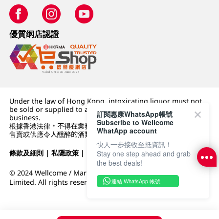
優質纲店認證
Under the law of Hong Kong, intoxicating liquor must not
be sold or supplied to a minor (under 18) in the course of
訂閱惠康WhatsApp帳號
business.
Subscribe to Wellcome
根據香港法律，不得在業務過程中，向未成年人 (18 歲以下人士)
WhatApp account
售賣或供應令人醺醉的酒類。
快人一步接收至抵資訊！
條款及細則
|
私隱政策
|
DFI零售集團
Stay one step ahead and grab
the best deals!
© 2024 Wellcome / Market Place. The Dairy Farm Company
連結 WhatsApp 帳號
Limited. All rights reserved.