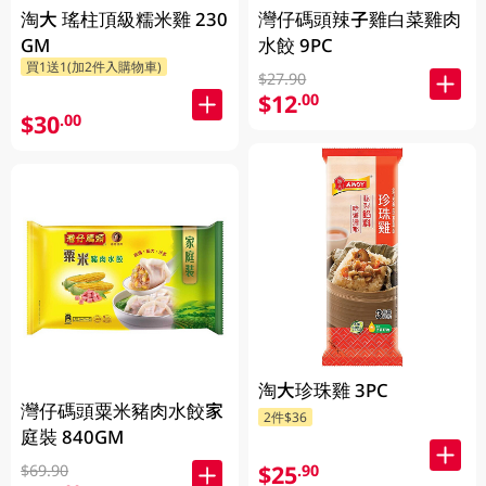
淘大 瑤柱頂級糯米雞 230
灣仔碼頭辣子雞白菜雞肉
GM
水餃 9PC
買1送1(加2件入購物車)
$27.90
$12
.00
$30
.00
淘大珍珠雞 3PC
灣仔碼頭粟米豬肉水餃家
2件$36
庭裝 840GM
$25
.90
$69.90