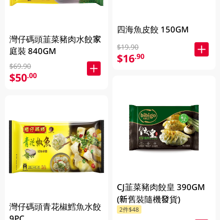
四海魚皮餃 150GM
灣仔碼頭韮菜豬肉水餃家
$19.90
庭裝 840GM
$16
.90
$69.90
$50
.00
CJ韮菜豬肉餃皇 390GM
(新舊裝隨機發貨)
灣仔碼頭青花椒鱈魚水餃
2件$48
9PC