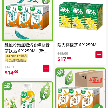
維他冷泡無糖焙香鐵觀音
陽光檸檬茶 6 X 250ML
茶飲品 6 X 250ML (新舊
$18.00
滿$70送1件贈品
包裝隨機發貨)
$17
.00
指定品牌送贈品
$14.50
$14
.00