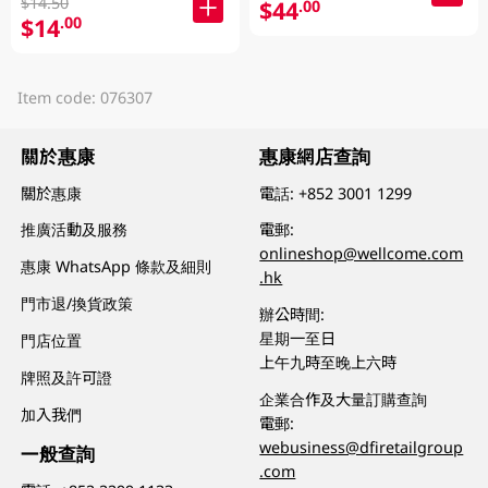
$14.50
$44
.00
$14
.00
Item code: 076307
關於惠康
惠康網店查詢
關於惠康
電話:
+852 3001 1299
推廣活動及服務
電郵:
onlineshop@wellcome.com
惠康 WhatsApp 條款及細則
.hk
門市退/換貨政策
辦公時間:
星期一至日
門店位置
上午九時至晚上六時
牌照及許可證
企業合作及大量訂購查詢
加入我們
電郵:
webusiness@dfiretailgroup
一般查詢
.com