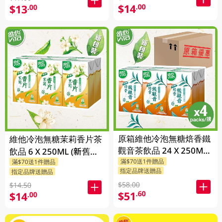
$14
.00
$13
.00
原箱維他冷泡無糖焙香鐵
維他冷泡無糖茉莉香片茶
觀音茶飲品 24 X 250ML
飲品 6 X 250ML (新舊包
滿$70送1件贈品
(新舊包裝隨機發貨)
滿$70送1件贈品
裝隨機發貨)
指定品牌送贈品
指定品牌送贈品
$58.00
$14.50
$51
.60
$14
.00