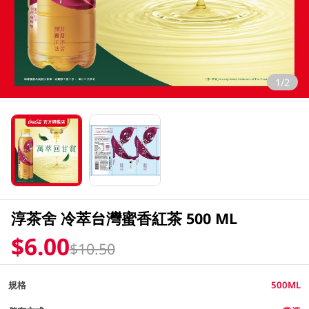
1/2
淳茶舍 冷萃台灣蜜香紅茶 500 ML
$6.00
$10.50
規格
500ML