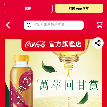
關閉
打開 App 落單
V
alid Until 30 June 2026