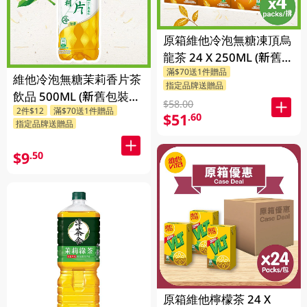
原箱維他冷泡無糖凍頂烏
龍茶 24 X 250ML (新舊包
滿$70送1件贈品
裝隨機發貨)
維他冷泡無糖茉莉香片茶
指定品牌送贈品
飲品 500ML (新舊包裝隨
$58.00
2件$12
滿$70送1件贈品
機發貨)
$51
.60
指定品牌送贈品
$9
.50
原箱維他檸檬茶 24 X