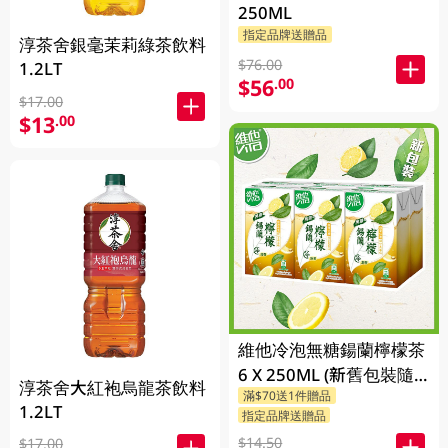
250ML
指定品牌送贈品
淳茶舍銀毫茉莉綠茶飲料
$76.00
1.2LT
$56
.00
$17.00
$13
.00
維他冷泡無糖鍚蘭檸檬茶
6 X 250ML (新舊包裝隨
淳茶舍大紅袍烏龍茶飲料
滿$70送1件贈品
機發貨)
1.2LT
指定品牌送贈品
$14.50
$17.00