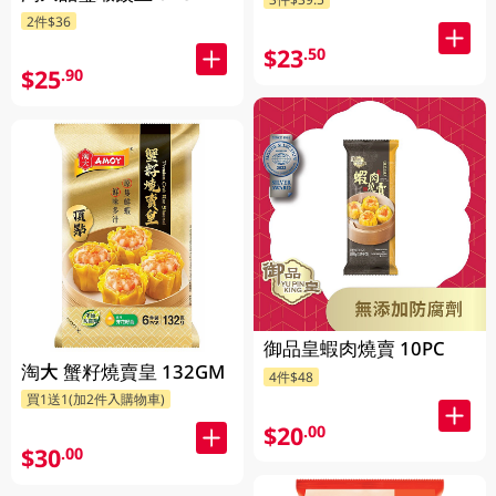
2件$36
$23
.50
$25
.90
御品皇蝦肉燒賣 10PC
淘大 蟹籽燒賣皇 132GM
4件$48
買1送1(加2件入購物車)
$20
.00
$30
.00