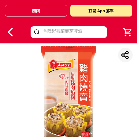
關閉
打開 App 落單
V
alid Until 30 June 2026