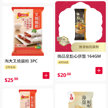
御品皇點心拼盤 164GM
淘大叉燒腸粉 3PC
4件$48
2件$36
$20
.00
$25
.90