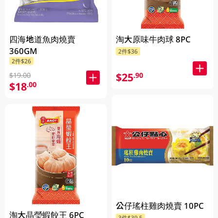
四海地道魚肉燒賣
淘大原味牛肉球 8PC
360GM
2件$36
2件$26
$25
.90
$19.00
$18
.00
公仔瑤柱雞肉燒賣 10PC
淘大晶瑩蝦餃王 6PC
3件$39.5