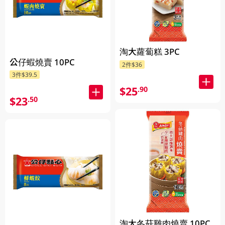
淘大蘿蔔糕 3PC
公仔蝦燒賣 10PC
2件$36
3件$39.5
$25
.90
$23
.50
淘大冬菇雞肉燒賣 10PC