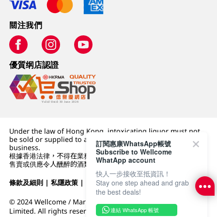
關注我們
優質纲店認證
Under the law of Hong Kong, intoxicating liquor must not
be sold or supplied to a minor (under 18) in the course of
訂閱惠康WhatsApp帳號
business.
Subscribe to Wellcome
根據香港法律，不得在業務過程中，向未成年人 (18 歲以下人士)
WhatApp account
售賣或供應令人醺醉的酒類。
快人一步接收至抵資訊！
條款及細則
|
私隱政策
|
DFI零售集團
Stay one step ahead and grab
the best deals!
© 2024 Wellcome / Market Place. The Dairy Farm Company
連結 WhatsApp 帳號
Limited. All rights reserved.