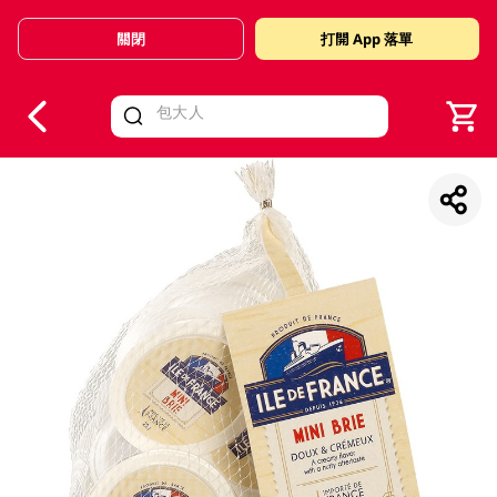
關閉
打開 App 落單
V
alid Until 30 June 2026