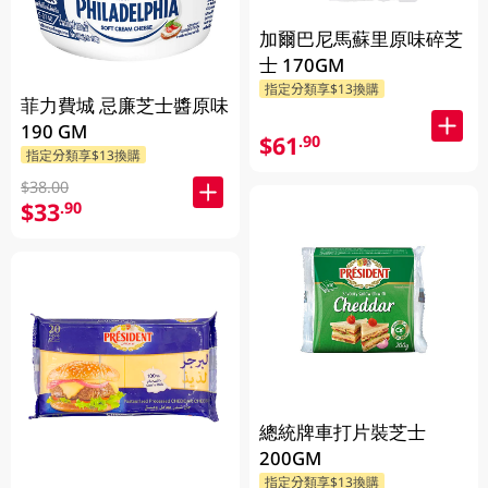
加爾巴尼馬蘇里原味碎芝
士 170GM
指定分類享$13換購
菲力費城 忌廉芝士醬原味
190 GM
$61
.90
指定分類享$13換購
$38.00
$33
.90
總統牌車打片裝芝士
200GM
指定分類享$13換購