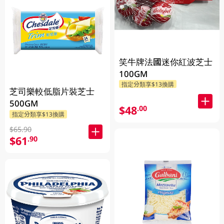
笑牛牌法國迷你紅波芝士
100GM
指定分類享$13換購
芝司樂較低脂片裝芝士
500GM
$48
.00
指定分類享$13換購
$65.90
$61
.90