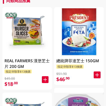
同類商品推薦
REAL FARMERS 漢堡芝士
總統牌菲達芝士 150GM
片 200 GM
指定分類享$13換購
指定分類享$13換購
$51.90
$46
.90
$49.00
$18
.00