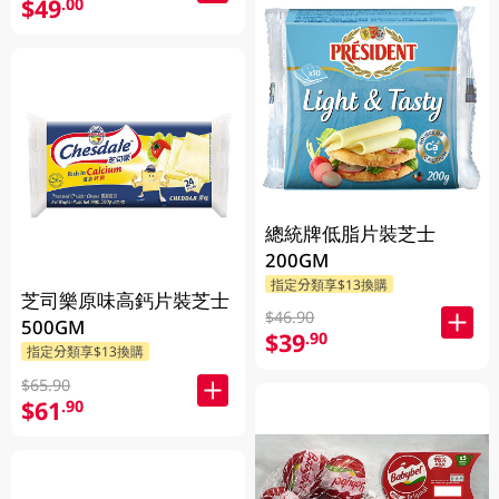
$49
.00
總統牌低脂片裝芝士
200GM
指定分類享$13換購
芝司樂原味高鈣片裝芝士
$46.90
500GM
$39
.90
指定分類享$13換購
$65.90
$61
.90