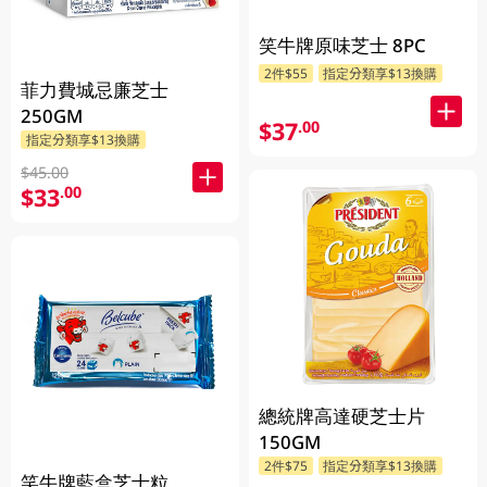
笑牛牌原味芝士 8PC
2件$55
指定分類享$13換購
菲力費城忌廉芝士
250GM
$37
.00
指定分類享$13換購
$45.00
$33
.00
總統牌高達硬芝士片
150GM
2件$75
指定分類享$13換購
笑牛牌藍盒芝士粒