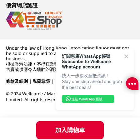
優質纲店認證
Under the law of Hong Kong, intoxicating liquor must not
be sold or supplied to a minor (under 18) in the course of
訂閱惠康WhatsApp帳號
business.
Subscribe to Wellcome
根據香港法律，不得在業務過程中，向未成年人 (18 歲以下人士)
WhatApp account
售賣或供應令人醺醉的酒類。
快人一步接收至抵資訊！
條款及細則
|
私隱政策
|
DFI零售集團
Stay one step ahead and grab
the best deals!
© 2024 Wellcome / Market Place. The Dairy Farm Company
連結 WhatsApp 帳號
Limited. All rights reserved.
加入購物車