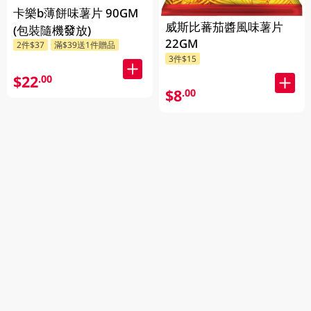
卡樂b薄餅味薯片 90GM
威斯比蕃茄醬風味薯片
(包裝隨機發放)
22GM
2件$37
滿$39送1件贈品
3件$15
$22
.00
$8
.00