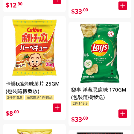
$12
.90
$33
.00
卡樂b燒烤味薯片 25GM
樂事 洋蔥忌廉味 170GM
(包裝隨機發放)
(包裝隨機發送)
3件$18.9
滿$39送1件贈品
2件$49.9
$8
.00
$33
.00