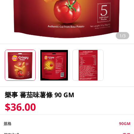
1/3
樂事 蕃茄味薯條 90 GM
$36.00
規格
90GM