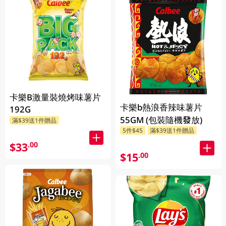
卡樂B激量裝燒烤味薯片
卡樂b熱浪香辣味薯片
192G
55GM (包裝隨機發放)
滿$39送1件贈品
5件$45
滿$39送1件贈品
$33
.00
$15
.00