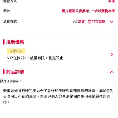
儲存方式
常溫
產地
圖片產區只供參考, 一切以實物為準
送貨方式
送貨
門市自取
推廣優惠
2件$37
$37任揀2件；數量有限，售完即止
商品詳情
照片僅供參考。
樂事薯條番茄味完美結合了薯仔的美味與番茄微酸的味道。滿足你對
美味可口小食的渴望，無論與他人分享還是獨自享用都是最佳的選
擇。