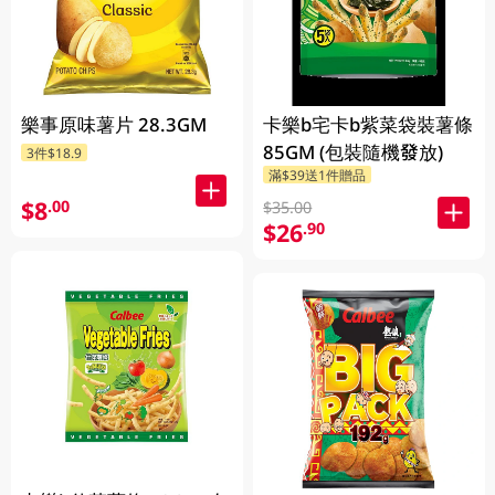
樂事原味薯片 28.3GM
卡樂b宅卡b紫菜袋裝薯條
85GM (包裝隨機發放)
3件$18.9
滿$39送1件贈品
$8
.00
$35.00
$26
.90