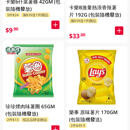
卡樂b什菜薯條 42GM (包
卡樂B激量熱浪香辣薯
裝隨機發放)
片 192G (包裝隨機發放)
3件$24
滿$39送1件贈品
滿$39送1件贈品
$9
.90
$33
.00
珍珍煙肉味薯圈 65GM
樂事 原味薯片 170GM
(包裝隨機發放)
(包裝隨機發送)
2件$13
指定品牌送贈品
2件$49.9