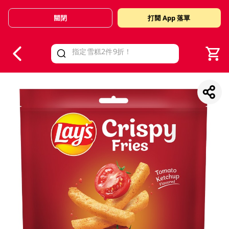
關閉
打開 App 落單
V
alid Until 30 June 2026