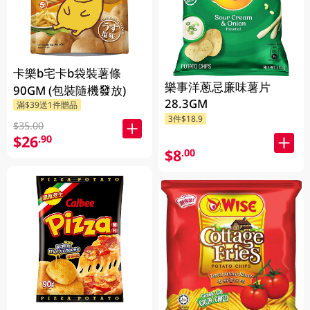
卡樂b宅卡b袋裝薯條
樂事洋蔥忌廉味薯片
90GM (包裝隨機發放)
28.3GM
滿$39送1件贈品
3件$18.9
$35.00
$26
.90
$8
.00