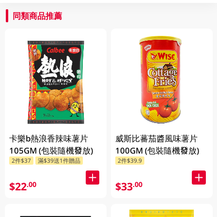
同類商品推薦
卡樂b熱浪香辣味薯片
威斯比蕃茄醬風味薯片
105GM (包裝隨機發放)
100GM (包裝隨機發放)
2件$37
滿$39送1件贈品
2件$39.9
$22
$33
.00
.00