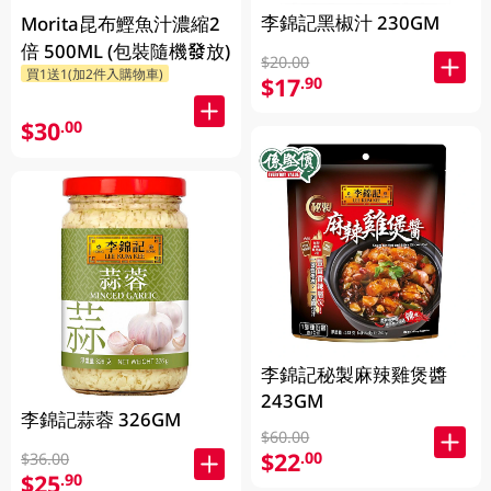
李錦記黑椒汁 230GM
Morita昆布鰹魚汁濃縮2
倍 500ML (包裝隨機發放)
$20.00
買1送1(加2件入購物車)
$17
.90
$30
.00
李錦記秘製麻辣雞煲醬
243GM
李錦記蒜蓉 326GM
$60.00
$22
.00
$36.00
$25
.90