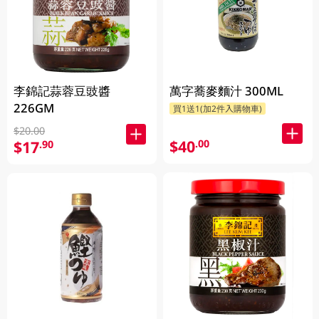
李錦記蒜蓉豆豉醬
萬字蕎麥麵汁 300ML
226GM
買1送1(加2件入購物車)
$20.00
$40
.00
$17
.90