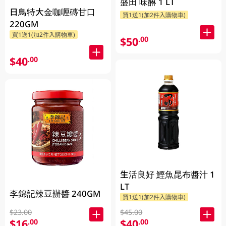
盛田 味醂 1 LT
日鳥特大金咖喱磚甘口
買1送1(加2件入購物車)
220GM
買1送1(加2件入購物車)
$50
.00
$40
.00
生活良好 鰹魚昆布醬汁 1
LT
李錦記辣豆辦醬 240GM
買1送1(加2件入購物車)
$23.00
$45.00
$16
$40
.00
.00