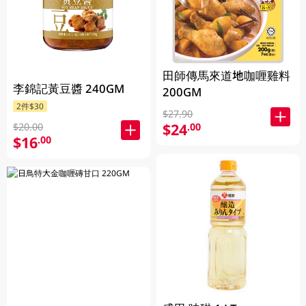
田師傳馬來道地咖喱雞料
李錦記黃豆醬 240GM
200GM
2件$30
$27.90
$24
.00
$20.00
$16
.00