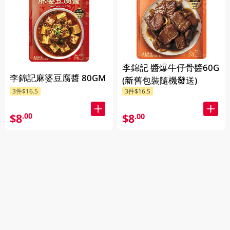
李錦記 醬爆牛仔骨醬60G
李錦記麻婆豆腐醬 80GM
(新舊包裝隨機發送)
3件$16.5
3件$16.5
$8
$8
.00
.00