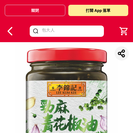
關閉
打開 App 落單
V
alid Until 30 June 2026