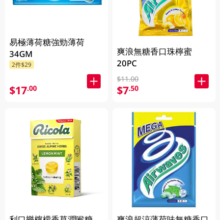
易極薄荷糖強勁薄荷
爽浪無糖香口珠檸蜜
34GM
20PC
2件$29
$11.00
$17
$7
.00
.50
利口樂檸檬香草潤喉糖
爽浪超涼薄荷味無糖香口