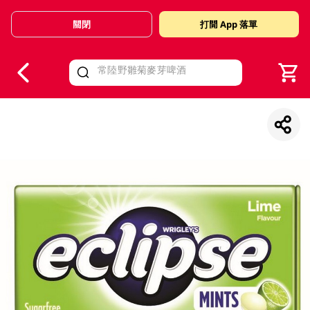
關閉
打開 App 落單
V
alid Until 30 June 2026