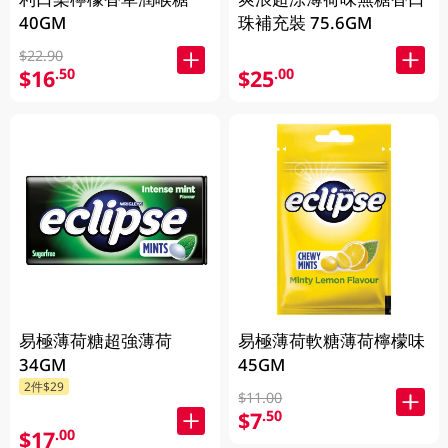
40GM
珠補充裝 75.6GM
$22.90
$16
$25
.50
.00
易極薄荷糖超強薄荷
易極薄荷軟糖薄荷檸檬味
34GM
45GM
2件$29
$11.00
$7
.50
$17
.00