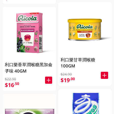
利口樂甘草潤喉糖
利口樂香草潤喉糖黑加侖
100GM
子味 40GM
$24.90
$19
.00
$22.90
$16
.50