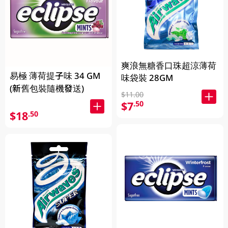
爽浪無糖香口珠超涼薄荷
易極 薄荷提子味 34 GM
味袋裝 28GM
(新舊包裝隨機發送)
$11.00
$7
.50
$18
.50