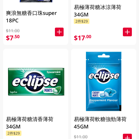
易極薄荷糖冰涼薄荷
爽浪無糖香口珠super
34GM
18PC
2件$29
$11.00
$7
$17
.50
.00
易極薄荷糖清香薄荷
易極薄荷軟糖強勁薄荷
34GM
45GM
2件$29
$11.00