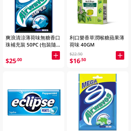
爽浪清涼薄荷味無糖香口
利口樂香草潤喉糖蘋果薄
珠補充裝 50PC (包裝隨機
荷味 40GM
發放)
$22.90
$25
$16
.00
.50