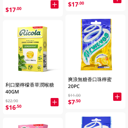
$17
.00
$17
.00
爽浪無糖香口珠檸蜜
利口樂檸檬香草潤喉糖
20PC
40GM
$11.00
$7
.50
$22.90
$16
.50