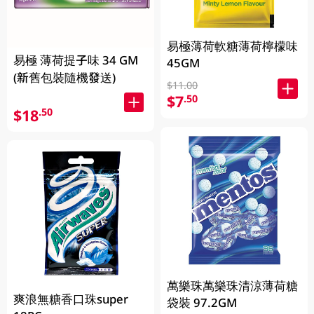
易極薄荷軟糖薄荷檸檬味
易極 薄荷提子味 34 GM
45GM
(新舊包裝隨機發送)
$11.00
$7
.50
$18
.50
萬樂珠萬樂珠清涼薄荷糖
爽浪無糖香口珠super
袋裝 97.2GM