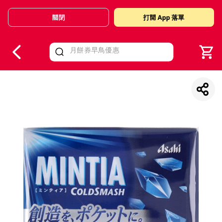
關閉
打開 App 落單
V
alid Until 30 June 2026