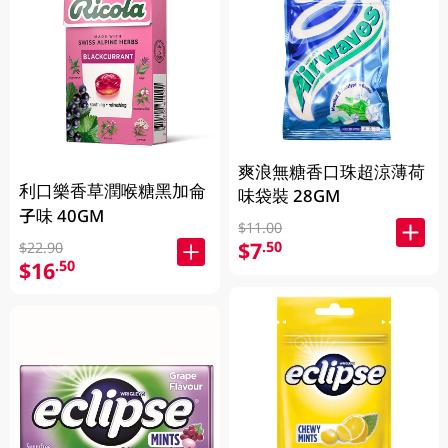
爽浪無糖香口珠超涼薄荷
利口樂香草潤喉糖黑加侖
味袋裝 28GM
子味 40GM
$11.00
$7
.50
$22.90
$16
.50