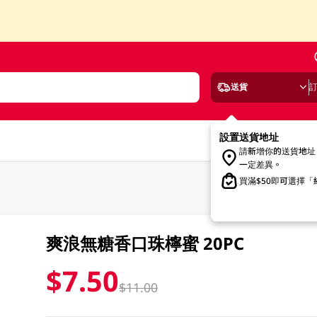
送貨
設置送貨地址
請新增你的送貨地址
一定差異。
買滿$50即可選擇
爽浪無糖香口珠檸蜜 20PC
$7.50
$11.00