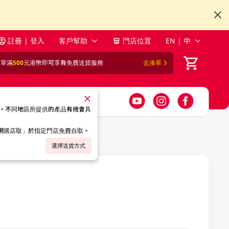
註冊 | 登入
客戶幫助
門店位置
EN | 中
訂單滿
500
元港幣即可享有免費送貨服務
去湊單
，不同地區所提供的產品有機會具
「網購店取」於指定門店免費自取。
選擇送貨方式