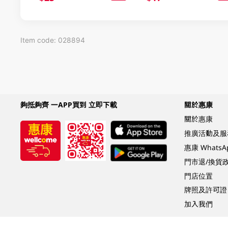
Item code: 028894
夠抵夠齊 一APP買到 立即下載
關於惠康
關於惠康
推廣活動及服
惠康 Whats
門市退/換貨
門店位置
牌照及許可證
加入我們