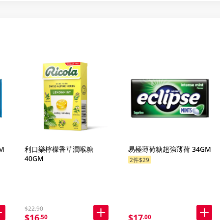
M
利口樂檸檬香草潤喉糖
易極薄荷糖超強薄荷 34GM
40GM
2件$29
$22.90
$16
$17
.50
.00