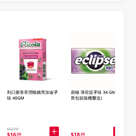
利口樂香草潤喉糖黑加侖子
易極 薄荷提子味 34 GM (新
味 40GM
舊包裝隨機發送)
$22.90
$16
$18
.50
.50