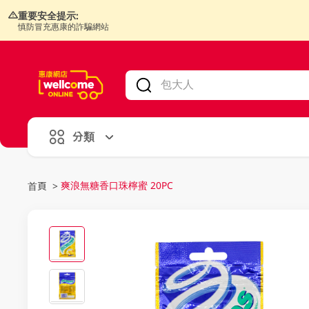
重要安全提示:
慎防冒充惠康的詐騙網站
V
alid Until 30 June 2026
分類
爽浪無糖香口珠檸蜜 20PC
首頁
>