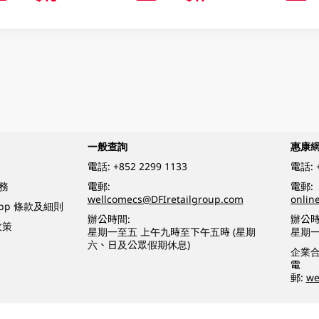
一般查詢
惠康
電話:
+852 2299 1133
電話:
務
電郵:
電郵:
wellcomecs@DFIretailgroup.com
onlin
App 條款及細則
辦公時間:
辦公時
政策
星期一至五 上午九時至下午五時 (星期
星期一
六、日及公眾假期休息)
企業
電
郵:
we