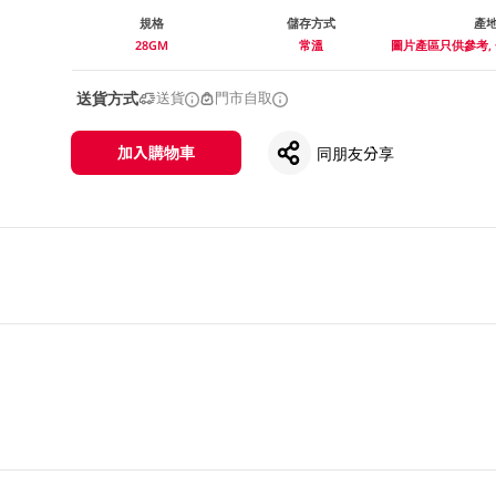
規格
儲存方式
產
28GM
常溫
圖片產區只供參考,
送貨方式
送貨
門市自取
加入購物車
同朋友分享