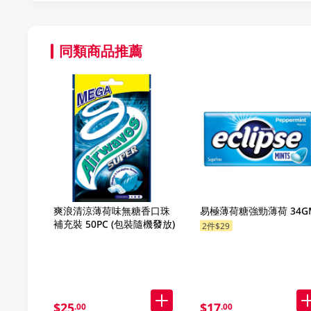
同類商品推薦
爽浪清涼薄荷味無糖香口珠
易極薄荷糖強勁薄荷 34G
補充裝 50PC (包裝隨機發放)
2件$29
$25
$17
.00
.00