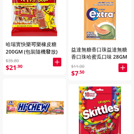
哈瑞寳快樂可樂橡皮糖
益達無糖香口珠益達無糖
200GM (包裝隨機發放)
香口珠哈蜜瓜口味 28GM
$35.80
$21
.90
$11.00
$7
.50