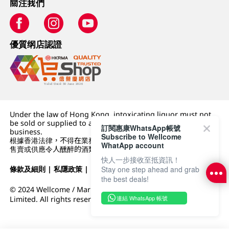
關注我們
優質纲店認證
Under the law of Hong Kong, intoxicating liquor must not
be sold or supplied to a minor (under 18) in the course of
訂閱惠康WhatsApp帳號
business.
Subscribe to Wellcome
根據香港法律，不得在業務過程中，向未成年人 (18 歲以下人士)
WhatApp account
售賣或供應令人醺醉的酒類。
快人一步接收至抵資訊！
條款及細則
|
私隱政策
|
DFI零售集團
Stay one step ahead and grab
the best deals!
© 2024 Wellcome / Market Place. The Dairy Farm Company
連結 WhatsApp 帳號
Limited. All rights reserved.