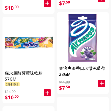
$7
.50
$10
.00
爽浪爽浪香口珠微冰藍莓
森永超酸菠蘿味軟糖
28GM
57GM
$11.00
2件$15.9
$7
.50
$14.00
$10
.00