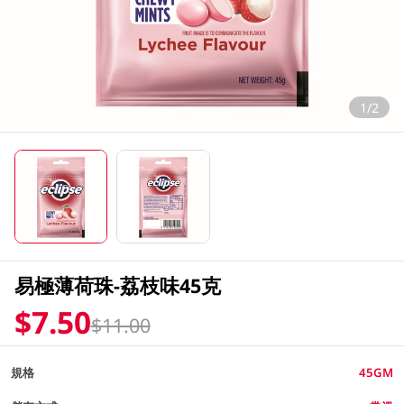
1/2
易極薄荷珠-荔枝味45克
$7.50
$11.00
規格
45GM