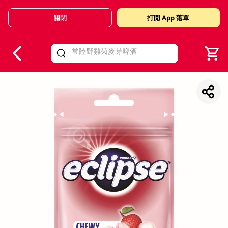
關閉
打開 App 落單
V
alid Until 30 June 2026