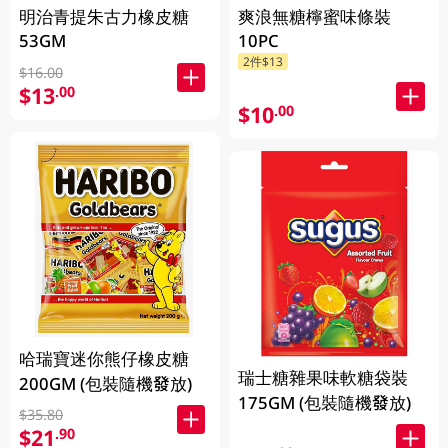
明治青提朱古力橡皮糖
爽浪無糖檸蜜味條裝
53GM
10PC
2件$13
$16.00
$13
.00
$10
.00
哈瑞寶迷你熊仔橡皮糖
瑞士糖雜果味軟糖袋裝
200GM (包裝隨機發放)
175GM (包裝隨機發放)
$35.80
$21
.90