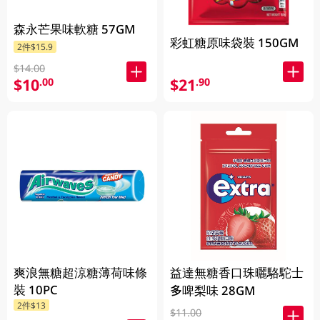
森永芒果味軟糖 57GM
彩虹糖原味袋裝 150GM
2件$15.9
$14.00
$10
$21
.00
.90
爽浪無糖超涼糖薄荷味條
益達無糖香口珠曬駱駝士
裝 10PC
多啤梨味 28GM
2件$13
$11.00