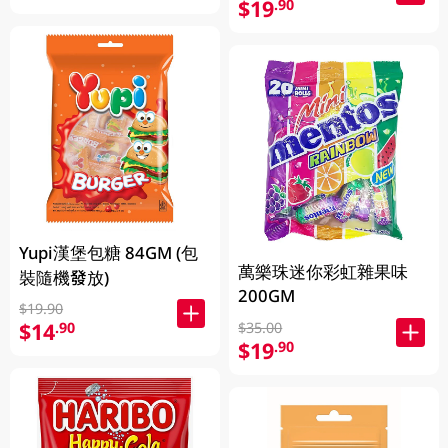
$19
.90
Yupi漢堡包糖 84GM (包
萬樂珠迷你彩虹雜果味
裝隨機發放)
200GM
$19.90
$14
.90
$35.00
$19
.90