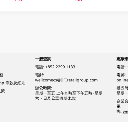
一般查詢
惠康
電話:
+852 2299 1133
電話:
務
電郵:
電郵:
wellcomecs@DFIretailgroup.com
onlin
App 條款及細則
辦公時間:
辦公時
政策
星期一至五 上午九時至下午五時 (星期
星期一
六、日及公眾假期休息)
企業
電
郵:
we