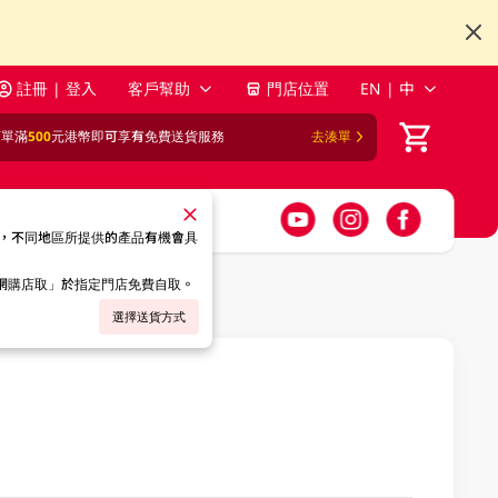
註冊 | 登入
客戶幫助
門店位置
EN | 中
訂單滿
500
元港幣即可享有免費送貨服務
去湊單
，不同地區所提供的產品有機會具
「網購店取」於指定門店免費自取。
選擇送貨方式