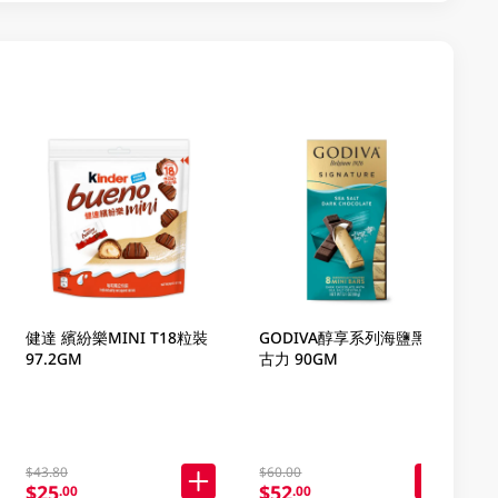
健達 繽紛樂MINI T18粒裝
GODIVA醇享系列海鹽黑朱
97.2GM
古力 90GM
$43.80
$60.00
$25
$52
.00
.00