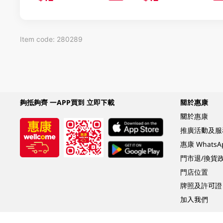
Item code: 280289
夠抵夠齊 一APP買到 立即下載
關於惠康
關於惠康
推廣活動及服
惠康 Whats
門市退/換貨
門店位置
牌照及許可證
加入我們