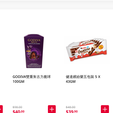
GODIVA雙重朱古力脆球
健達繽紛樂五包裝 5 X
100GM
43GM
$98.00
$48.00
$40
$39
.00
.90