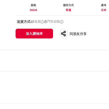
規格
儲存方式
產地
50GM
常溫
日本
送貨方式
送貨
門市自取
加入購物車
同朋友分享