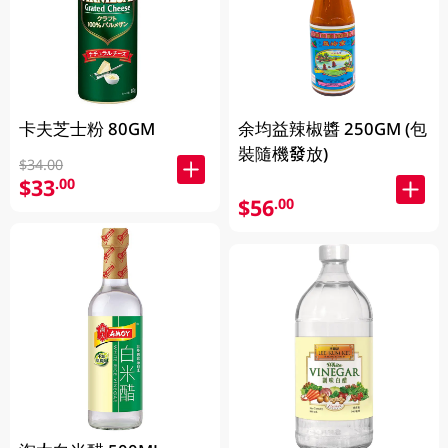
卡夫芝士粉 80GM
余均益辣椒醬 250GM (包
裝隨機發放)
$34.00
$33
.00
$56
.00