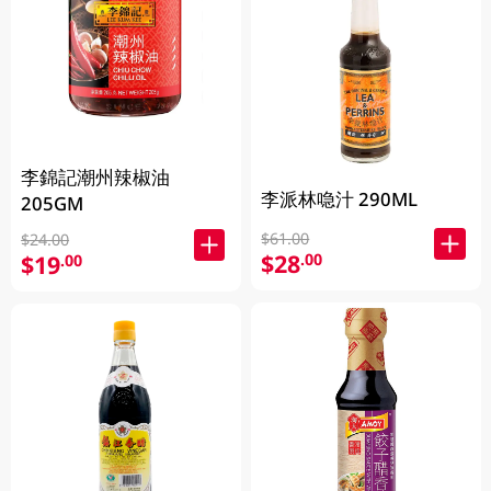
李錦記潮州辣椒油
李派林喼汁 290ML
205GM
$61.00
$24.00
$28
.00
$19
.00