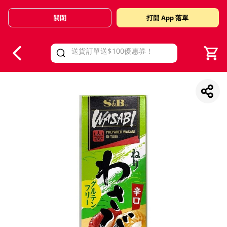
關閉
打開 App 落單
V
alid Until 30 June 2026