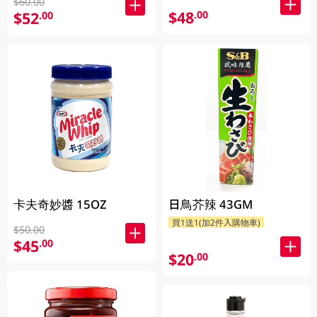
$60.00
$48
.00
$52
.00
卡夫奇妙醬 15OZ
日鳥芥辣 43GM
買1送1(加2件入購物車)
$50.00
$45
.00
$20
.00