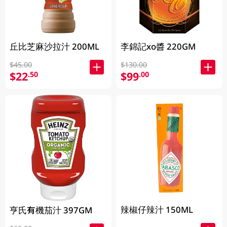
丘比芝麻沙拉汁 200ML
李錦記xo醬 220GM
$45.00
$130.00
$22
$99
.50
.00
辣椒仔辣汁 150ML
亨氏有機茄汁 397GM