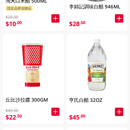
淘大白米醋 500ML
李錦記調味白醋 946ML
指定品牌送贈品
$20.00
$10
$28
.00
.50
丘比沙拉醬 300GM
亨氏白醋 32OZ
$45.00
$22
$45
.50
.00