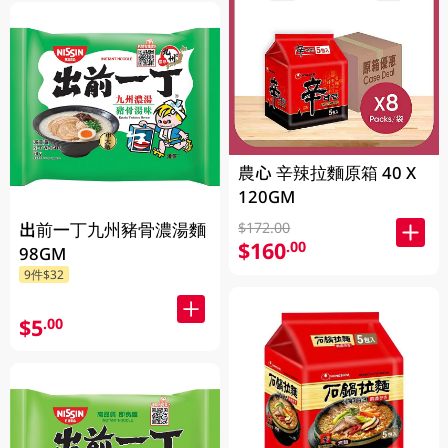
農心 辛辣拉麵原箱 40 X
120GM
出前一丁九州豬骨濃湯麵
$172.00
$160
.00
98GM
9件$32
$5
.00