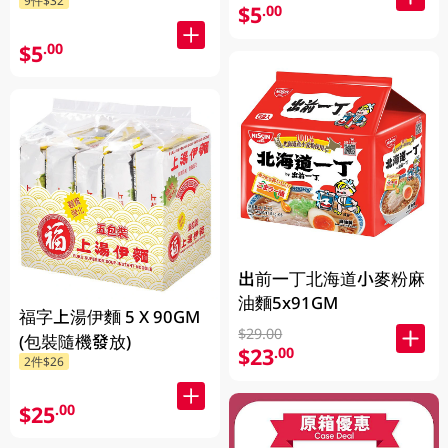
$5
.00
$5
.00
出前一丁北海道小麥粉麻
油麵5x91GM
福字上湯伊麵 5 X 90GM
$29.00
(包裝隨機發放)
$23
.00
2件$26
$25
.00