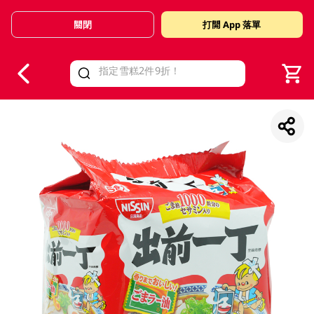
關閉
打開 App 落單
V
alid Until 30 June 2026