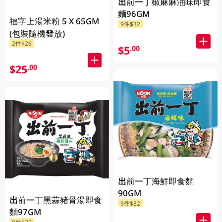
出前一丁椒麻麻油味即食
麵96GM
福字上湯米粉 5 X 65GM
9件$32
(包裝隨機發放)
2件$26
$5
.00
$25
.00
出前一丁海鮮即食麵
90GM
出前一丁黑蒜豬骨湯即食
9件$32
麵97GM
9件$32