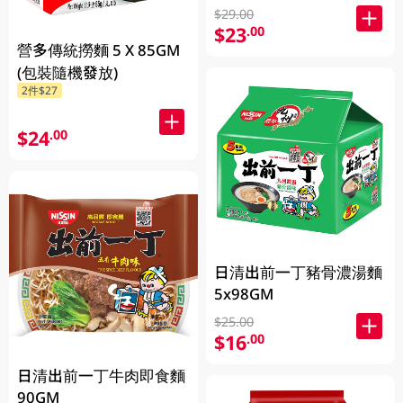
$29.00
$23
.00
營多傳統撈麵 5 X 85GM
(包裝隨機發放)
2件$27
$24
.00
日清出前一丁豬骨濃湯麵
5x98GM
$25.00
$16
.00
日清出前一丁牛肉即食麵
90GM