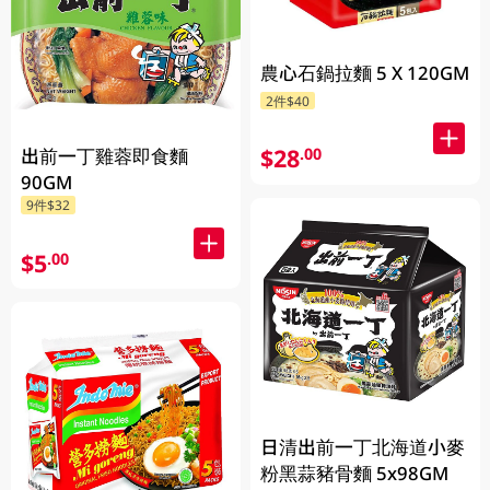
農心石鍋拉麵 5 X 120GM
2件$40
$28
.00
出前一丁雞蓉即食麵
90GM
9件$32
$5
.00
日清出前一丁北海道小麥
粉黑蒜豬骨麵 5x98GM