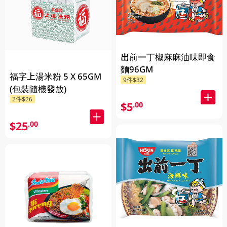
出前一丁椒麻麻油味即食
麵96GM
福字上湯米粉 5 X 65GM
9件$32
(包裝隨機發放)
2件$26
$5
.00
$25
.00