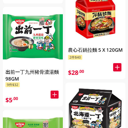
農心石鍋拉麵 5 X 120GM
2件$40
$28
.00
出前一丁九州豬骨濃湯麵
98GM
9件$32
$5
.00