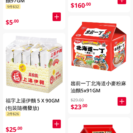
麵97GM
$160
.00
9件$32
$5
.00
出前一丁北海道小麥粉麻
油麵5x91GM
福字上湯伊麵 5 X 90GM
$29.00
$23
.00
(包裝隨機發放)
2件$26
$25
.00