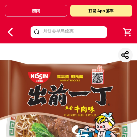
關閉
打開 App 落單
V
alid Until 30 June 2026