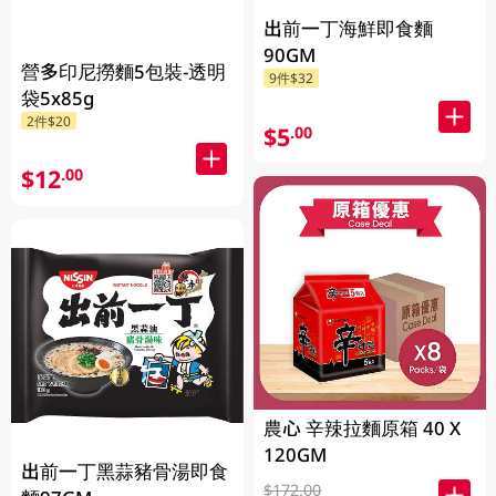
出前一丁海鮮即食麵
90GM
營多印尼撈麵5包裝-透明
9件$32
袋5x85g
2件$20
$5
.00
$12
.00
農心 辛辣拉麵原箱 40 X
120GM
出前一丁黑蒜豬骨湯即食
$172.00