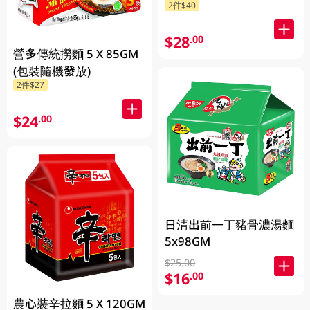
2件$40
$28
.00
營多傳統撈麵 5 X 85GM
(包裝隨機發放)
2件$27
$24
.00
日清出前一丁豬骨濃湯麵
5x98GM
$25.00
$16
.00
農心裝辛拉麵 5 X 120GM