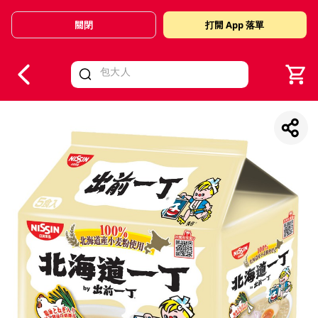
關閉
打開 App 落單
V
alid Until 30 June 2026