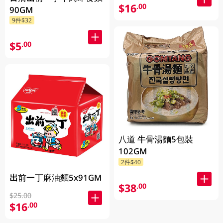
$16
.00
90GM
9件$32
$5
.00
八道 牛骨湯麵5包裝
102GM
2件$40
出前一丁麻油麵5x91GM
$38
.00
$25.00
$16
.00