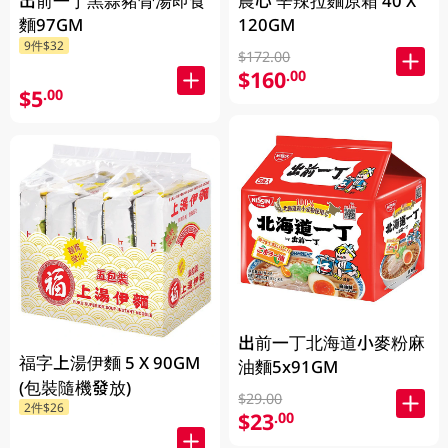
出前一丁黑蒜豬骨湯即食
農心 辛辣拉麵原箱 40 X
麵97GM
120GM
9件$32
$172.00
$160
.00
$5
.00
出前一丁北海道小麥粉麻
福字上湯伊麵 5 X 90GM
油麵5x91GM
(包裝隨機發放)
$29.00
2件$26
$23
.00