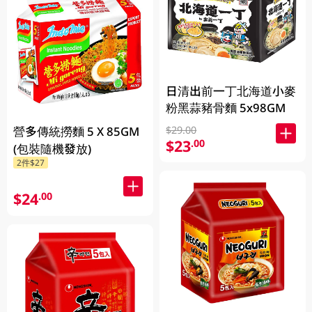
日清出前一丁北海道小麥
粉黑蒜豬骨麵 5x98GM
營多傳統撈麵 5 X 85GM
$29.00
$23
.00
(包裝隨機發放)
2件$27
$24
.00