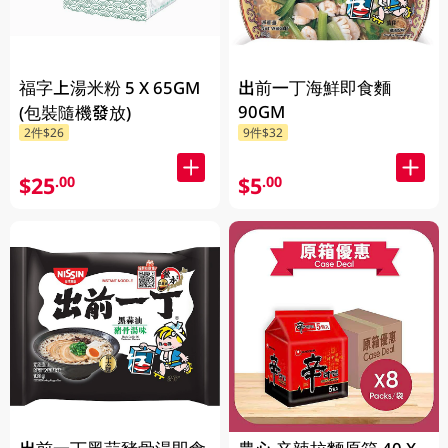
福字上湯米粉 5 X 65GM
出前一丁海鮮即食麵
90GM
(包裝隨機發放)
2件$26
9件$32
$25
$5
.00
.00