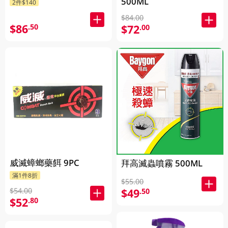
500ML
2件$140
$84.00
$86
.50
$72
.00
威滅蟑螂藥餌 9PC
拜高滅蟲噴霧 500ML
滿1件8折
$55.00
$54.00
$49
.50
$52
.80