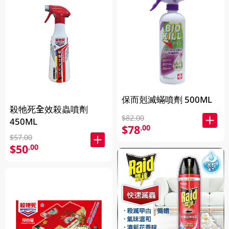
保而剋滅蟎噴劑 500ML
殺牠死全效殺蟲噴劑
$82.00
450ML
$78
.00
$57.00
$50
.00