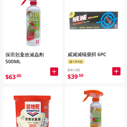
威滅滅蟻藥餌 6PC
保而剋全效滅蟲劑
500ML
滿1件8折
$41.00
$39
.50
$63
.00