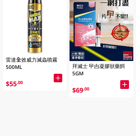
雷達全效威力滅蟲噴霧
拜滅士 曱甴凝膠狀藥餌
500ML
5GM
$55
.00
$69
.00