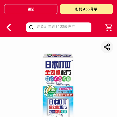
關閉
打開 App 落單
V
alid Until 30 June 2026