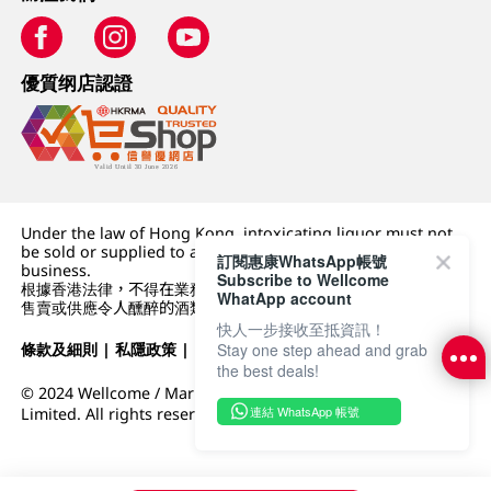
優質纲店認證
Under the law of Hong Kong, intoxicating liquor must not
be sold or supplied to a minor (under 18) in the course of
訂閱惠康WhatsApp帳號
business.
Subscribe to Wellcome
根據香港法律，不得在業務過程中，向未成年人 (18 歲以下人士)
WhatApp account
售賣或供應令人醺醉的酒類。
快人一步接收至抵資訊！
條款及細則
|
私隱政策
|
DFI零售集團
Stay one step ahead and grab
the best deals!
© 2024 Wellcome / Market Place. The Dairy Farm Company
連結 WhatsApp 帳號
Limited. All rights reserved.