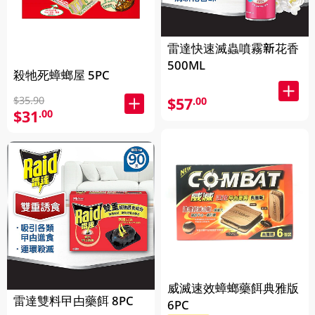
雷達快速滅蟲噴霧新花香
500ML
殺牠死蟑螂屋 5PC
$35.90
$57
.00
$31
.00
威滅速效蟑螂藥餌典雅版
雷達雙料曱甴藥餌 8PC
6PC