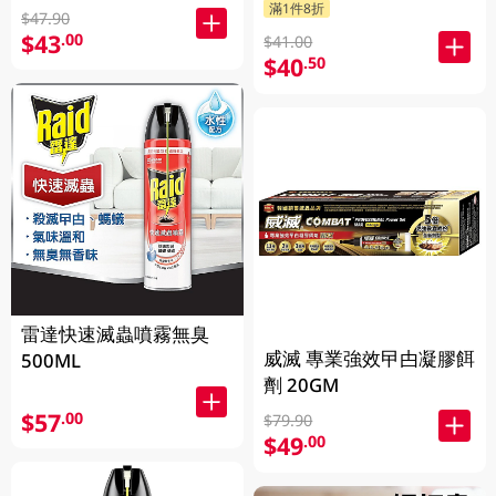
滿1件8折
$47.90
$43
.00
$41.00
$40
.50
雷達快速滅蟲噴霧無臭
威滅 專業強效曱甴凝膠餌
500ML
劑 20GM
$57
.00
$79.90
$49
.00