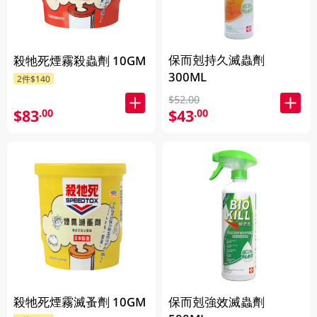
保而剋持久滅蟲劑
殺牠死煙霧殺蟲劑 10GM
300ML
2件$140
$52.00
$83
$43
.00
.00
殺牠死煙霧滅蚤劑 10GM
保而剋強效滅蟲劑