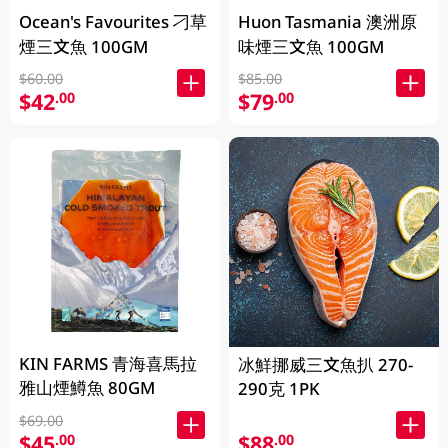
Ocean's Favourites 刁草
Huon Tasmania 澳洲原
煙三文魚 100GM
味煙三文魚 100GM
$60.00
$85.00
$42
$79
.00
.00
KIN FARMS 青海喜馬拉
冰鮮挪威三文魚扒 270-
雅山煙鱒魚 80GM
290克 1PK
$69.00
$45
$88
.00
.00