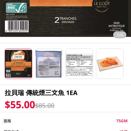
1/4
拉貝瑞 傳統煙三文魚 1EA
$55.00
$85.00
規格
75GM