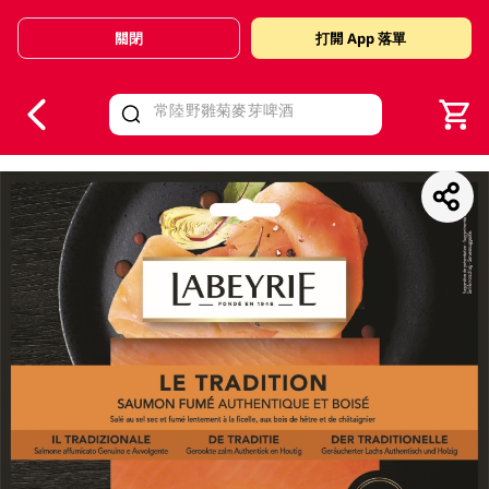
關閉
打開 App 落單
V
alid Until 30 June 2026