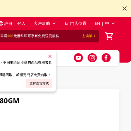
註冊 | 登入
客戶幫助
門店位置
EN | 中
訂單滿
500
元港幣即可享有免費送貨服務
去湊單
，不同地區所提供的產品有機會具
「網購店取」於指定門店免費自取。
選擇送貨方式
80GM