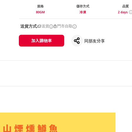
規格
儲存方式
品質
80GM
冷凍
2 days
送貨方式
送貨
門市自取
加入購物車
同朋友分享