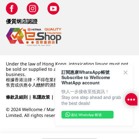
優質纲店認證
Under the law of Hong Kong, intoxicating liquor must not
be sold or supplied to a minor (under 18) in the course of
訂閱惠康WhatsApp帳號
business.
Subscribe to Wellcome
根據香港法律，不得在業務過程中，向未成年人 (18 歲以下人士)
WhatApp account
售賣或供應令人醺醉的酒類。
快人一步接收至抵資訊！
條款及細則
|
私隱政策
|
DFI零售集團
Stay one step ahead and grab
the best deals!
© 2024 Wellcome / Market Place. The Dairy Farm Company
連結 WhatsApp 帳號
Limited. All rights reserved.