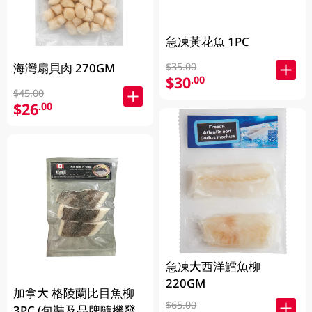
急凍黃花魚 1PC
海灣扇貝肉 270GM
$35.00
$30
.00
$45.00
$26
.00
急凍大西洋鱈魚柳
220GM
加拿大 格陵蘭比目魚柳
$65.00
3PC (包裝及品牌隨機發