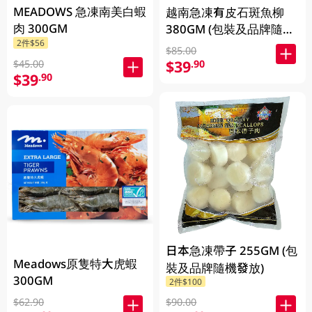
MEADOWS 急凍南美白蝦
越南急凍有皮石斑魚柳
肉 300GM
380GM (包裝及品牌隨機
2件$56
發放)
$85.00
$39
.90
$45.00
$39
.90
日本急凍帶子 255GM (包
Meadows原隻特大虎蝦
裝及品牌隨機發放)
300GM
2件$100
$62.90
$90.00