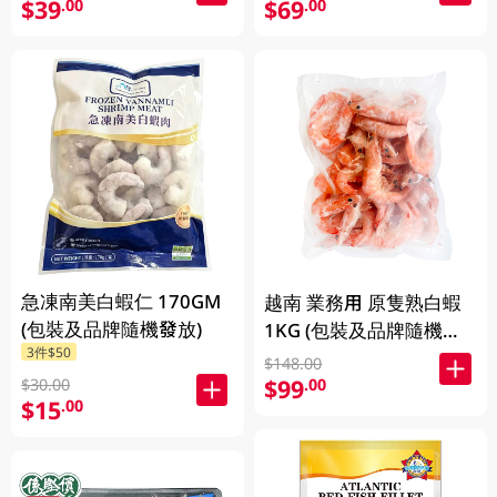
$39
$69
.00
.00
急凍南美白蝦仁 170GM
越南 業務用 原隻熟白蝦
(包裝及品牌隨機發放)
1KG (包裝及品牌隨機發
3件$50
放)
$148.00
$99
.00
$30.00
$15
.00