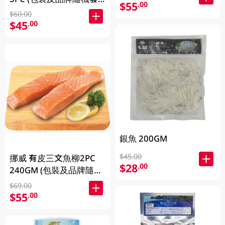
$55
.00
放)
$60.00
$45
.00
銀魚 200GM
$45.00
挪威 有皮三文魚柳2PC
$28
.00
240GM (包裝及品牌隨機
發放)
$69.00
$55
.00