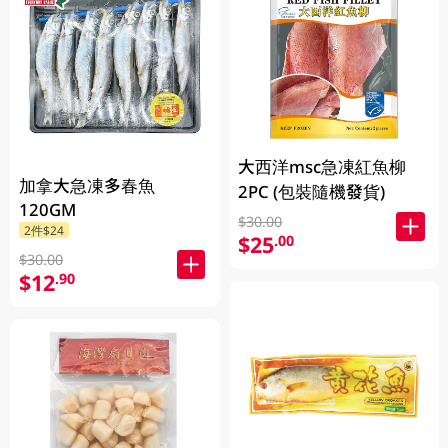
大西洋msc急凍紅魚柳
加拿大急凍多春魚
2PC (包裝隨機發貨)
120GM
$30.00
2件$24
$25
.00
$30.00
$12
.90