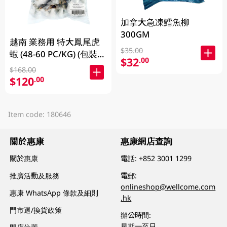
加拿大急凍鱈魚柳
300GM
越南 業務用 特大鳳尾虎
$35.00
蝦 (48-60 PC/KG) (包裝及
$32
.00
品牌隨機發放)
$168.00
$120
.00
Item code: 180646
關於惠康
惠康網店查詢
關於惠康
電話:
+852 3001 1299
推廣活動及服務
電郵:
onlineshop@wellcome.com
惠康 WhatsApp 條款及細則
.hk
門市退/換貨政策
辦公時間:
星期一至日