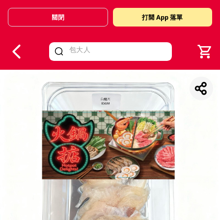
關閉
打開 App 落單
V
alid Until 30 June 2026