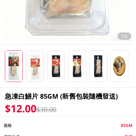
1/6
急凍白鱔片 85GM (新舊包裝隨機發送)
$12.00
$30.00
規格
85GM