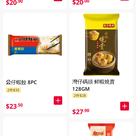
$20
.00
$20
.90
灣仔碼頭 鲜蝦燒賣
公仔蝦餃 8PC
128GM
2件$35
2件$28
$23
.50
$27
.90