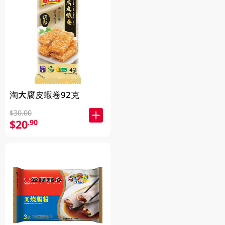
淘大腐皮蝦卷92克
$30.00
$20
.90