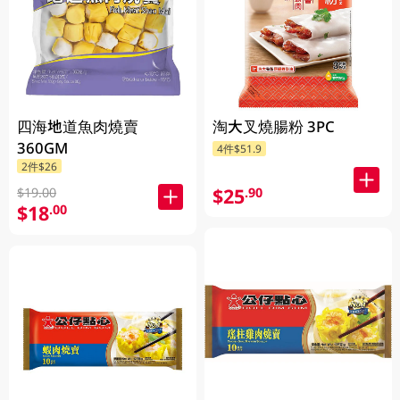
四海地道魚肉燒賣
淘大叉燒腸粉 3PC
360GM
4件$51.9
2件$26
$25
.90
$19.00
$18
.00