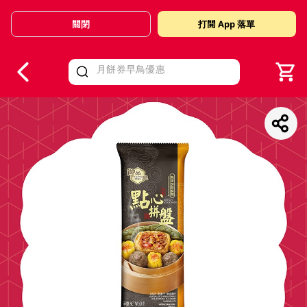
關閉
打開 App 落單
V
alid Until 30 June 2026