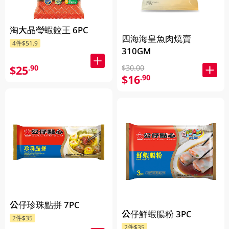
淘大晶瑩蝦餃王 6PC
四海海皇魚肉燒賣
4件$51.9
310GM
$25
$30.00
.90
$16
.90
公仔珍珠點拼 7PC
公仔鮮蝦腸粉 3PC
2件$35
2件$35