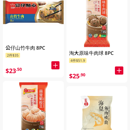
公仔山竹牛肉 8PC
淘大原味牛肉球 8PC
2件$35
4件$51.9
$23
.50
$25
.90