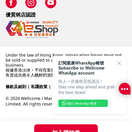
優質纲店認證
Under the law of Hong Kong, intoxicating liquor must not
be sold or supplied to a minor (under 18) in the course of
訂閱惠康WhatsApp帳號
business.
Subscribe to Wellcome
根據香港法律，不得在業務過程中，向未成年人 (18 歲以下人士)
WhatApp account
售賣或供應令人醺醉的酒類。
快人一步接收至抵資訊！
條款及細則
|
私隱政策
|
DFI零售集團
Stay one step ahead and grab
the best deals!
© 2024 Wellcome / Market Place. The Dairy Farm Company
連結 WhatsApp 帳號
Limited. All rights reserved.