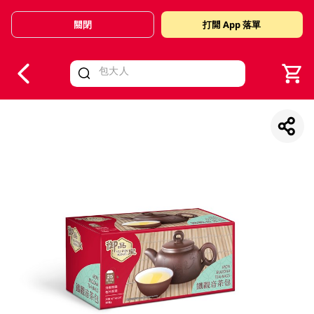
關閉
打開 App 落單
V
alid Until 30 June 2026