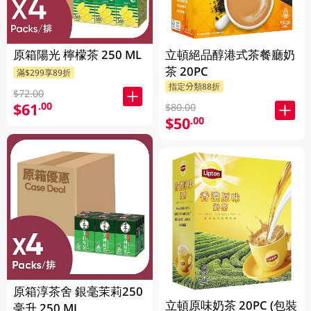
立頓絕品醇港式茶餐廳奶
原箱陽光 檸檬茶 250 ML
茶 20PC
滿$299享89折
指定分類88折
$72.00
$61
.00
$80.00
$50
.00
原箱淳茶舍 銀毫茉莉250
立頓原味奶茶 20PC (包裝
毫升 250 ML