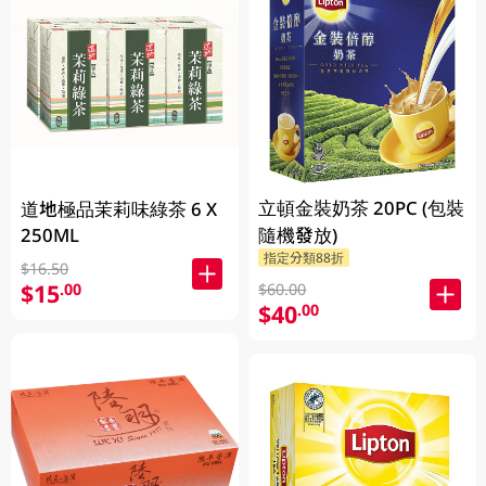
立頓金裝奶茶 20PC (包裝
道地極品茉莉味綠茶 6 X
250ML
隨機發放)
指定分類88折
$16.50
$15
.00
$60.00
$40
.00