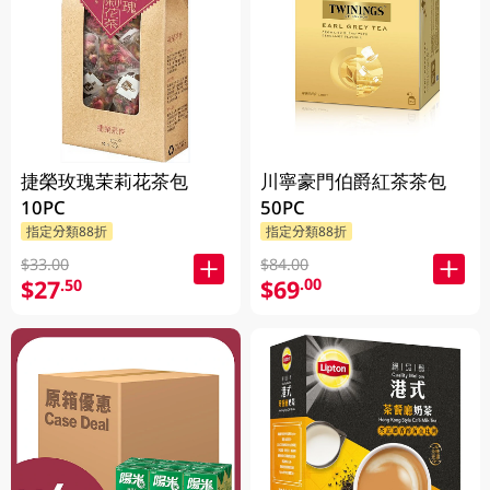
川寧豪門伯爵紅茶茶包
捷榮玫瑰茉莉花茶包
50PC
10PC
指定分類88折
指定分類88折
$84.00
$33.00
$69
$27
.00
.50