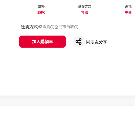
規格
儲存方式
產地
25PC
常溫
中國
送貨方式
送貨
門市自取
加入購物車
同朋友分享