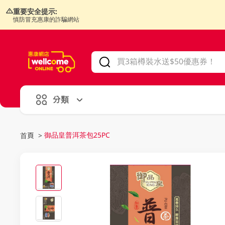
重要安全提示:
慎防冒充惠康的詐騙網站
V
alid Until 30 June 2026
分類
御品皇普洱茶包25PC
首頁
>