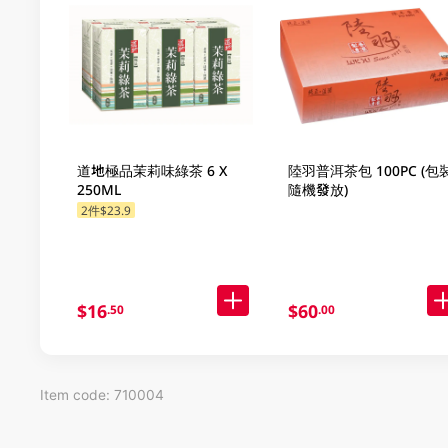
道地極品茉莉味綠茶 6 X
陸羽普洱茶包 100PC (包
250ML
隨機發放)
2件$23.9
$16
$60
.50
.00
Item code: 710004