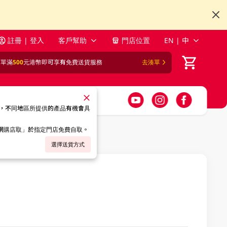
註冊 | 登入
客戶幫助
門店位置
EN | 中
訂單滿
500
元港幣即可享有免費送貨服務
去湊單
，不同地區所提供的產品有機會具
「網購店取」於指定門店免費自取。
選擇送貨方式