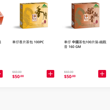
裝
車仔香片茶包 100PC
車仔 中國茶包100片裝-鐵觀
音 160 GM
$60.00
$60.00
$50
$50
.00
.00