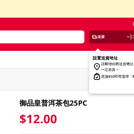
送貨
設置送貨地址
請新增你的送貨地址
一定差異。
買滿$50即可選擇
御品皇普洱茶包25PC
$12.00