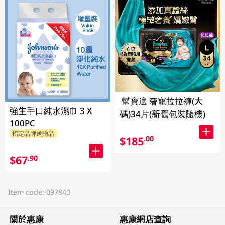
幫寶適 奢寵拉拉褲(大
強生手口純水濕巾 3 X
碼)34片(新舊包裝隨機)
100PC
指定品牌送贈品
$185
.00
$67
.90
Item code: 097840
關於惠康
惠康網店查詢