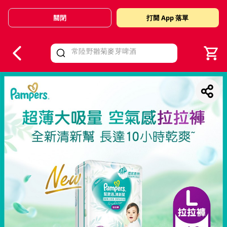
關閉
打開 App 落單
V
alid Until 30 June 2026