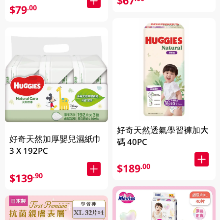
$67
$79
.00
好奇天然透氣學習褲加大
好奇天然加厚嬰兒濕紙巾
碼 40PC
3 X 192PC
$189
.00
$139
.90