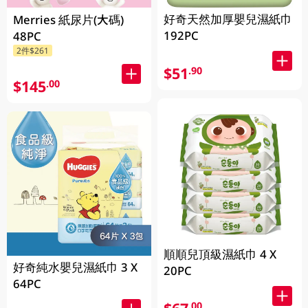
好奇天然加厚嬰兒濕紙巾
Merries 紙尿片(大碼)
192PC
48PC
2件$261
$51
.90
$145
.00
順順兒頂級濕紙巾 4 X
好奇純水嬰兒濕紙巾 3 X
20PC
64PC
.00