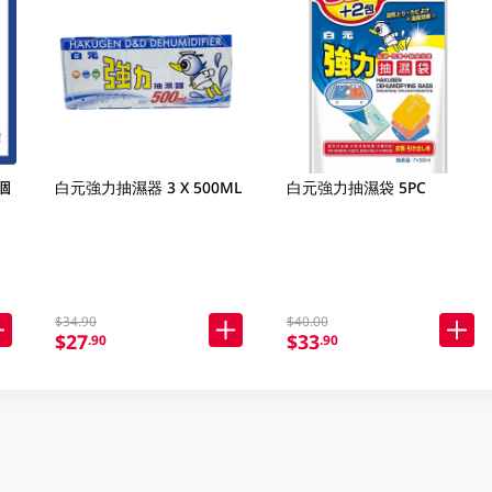
個
白元強力抽濕器 3 X 500ML
白元強力抽濕袋 5PC
$34.90
$40.00
$27
$33
.90
.90