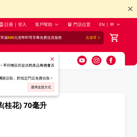
註冊 | 登入
客戶幫助
門店位置
EN | 中
訂單滿
500
元港幣即可享有免費送貨服務
去湊單
，不同地區所提供的產品有機會具
「網購店取」於指定門店免費自取。
選擇送貨方式
桂花) 70毫升