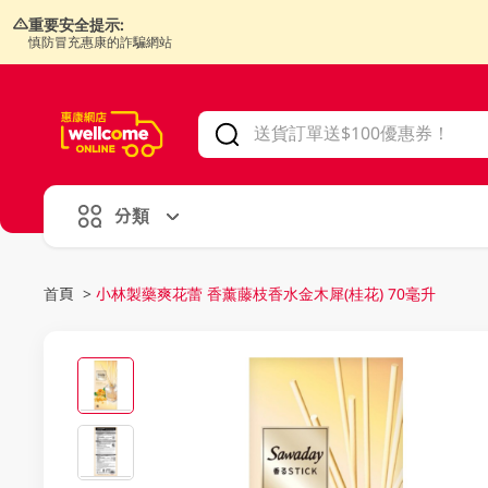
重要安全提示:
慎防冒充惠康的詐騙網站
V
alid Until 30 June 2026
分類
首頁
>
小林製藥爽花蕾 香薰藤枝香水金木犀(桂花) 70毫升