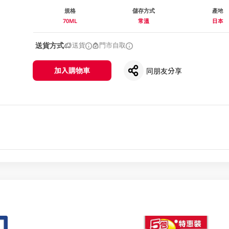
規格
儲存方式
產地
70ML
常溫
日本
送貨方式
送貨
門市自取
加入購物車
同朋友分享