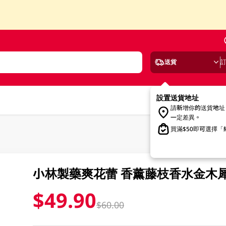
送貨
設置送貨地址
請新增你的送貨地址
一定差異。
買滿$50即可選擇
小林製藥爽花蕾 香薰藤枝香水金木犀(
$49.90
$60.00