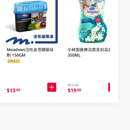
Meadows活性炭雪櫃吸味
小林製藥爽花蕾茉莉花香味
劑 150GM
350ML
2件$22
$21.00
$13
$19
.00
.80