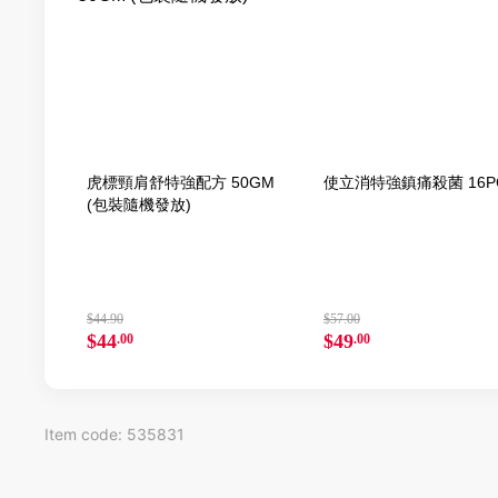
虎標頸肩舒特強配方 50GM
使立消特強鎮痛殺菌 16P
(包裝隨機發放)
$44.90
$57.00
$44
$49
.00
.00
Item code: 535831