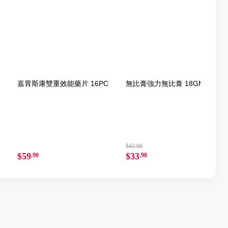
嘉胃斯康雙重效能藥片 16PC
無比膏強力無比膏 18GM
$42.00
$59
$33
.90
.90