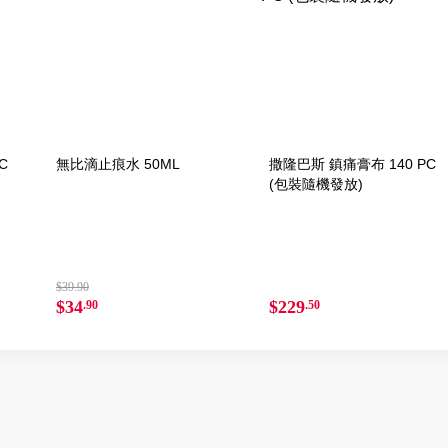
C
無比滴止痕水 50ML
撒隆巴斯 鎮痛膏布 140 PC
(包裝隨機發放)
$39.90
$34
$229
.90
.50