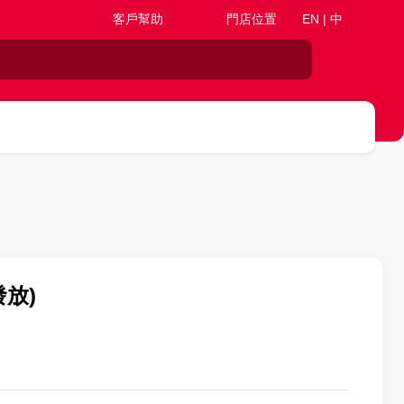
客戶幫助
門店位置
EN | 中
發放)