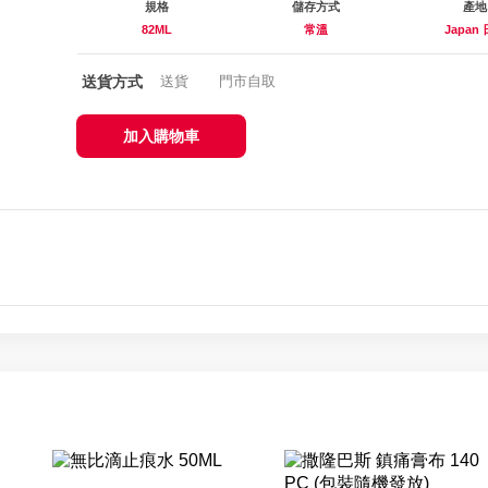
規格
儲存方式
產地
82ML
常溫
Japan
送貨方式
送貨
門市自取
加入購物車